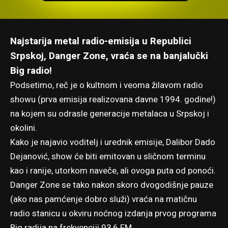
Najstarija metal radio-emisija u Republici
Srpskoj, Danger Zone, vraća se na banjalučki
Big radio!
Podsetimo, reč je o kultnom i veoma žilavom radio
showu (prva emisija realizovana davne 1994. godine!)
na kojem su odrasle generacije metalaca u Srpskoj i
okolini.
Kako je najavio voditelj i urednik emisije, Dalibor Dado
Dejanović, show će biti emitovan u sličnom terminu
kao i ranije, utorkom naveče, ali ovoga puta od ponoći.
Danger Zone se tako nakon skoro dvogodišnje pauze
(ako nas pamćenje dobro služi) vraća na matičnu
radio stanicu u okviru noćnog izdanja prvog programa
Big radija na frekvenciji 93,6 FM.