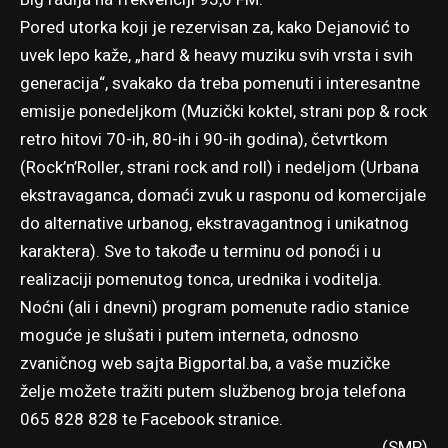
Pored utorka koji je rezervisan za, kako Dejanović to
uvek lepo kaže, „hard & heavy muziku svih vrsta i svih
generacija“, svakako da treba pomenuti i interesantne
emisije ponedeljkom (Muzički koktel, strani pop & rock
retro hitovi 70-ih, 80-ih i 90-ih godina), četvrtkom
(Rock’n’Roller, strani rock and roll) i nedeljom (Urbana
ekstravaganca, domaći zvuk u rasponu od komercijale
do alternative urbanog, ekstravagantnog i unikatnog
karaktera). Sve to takođe u terminu od ponoći i u
realizaciji pomenutog tonca, urednika i voditelja.
Noćni (ali i dnevni) program pomenute radio stanice
moguće je slušati i putem interneta, odnosno
zvaničnog web sajta
Bigportal.ba
, a vaše muzičke
želje možete tražiti putem službenog broja telefona
065 828 828 te
Facebook stranice
.
(SMP)