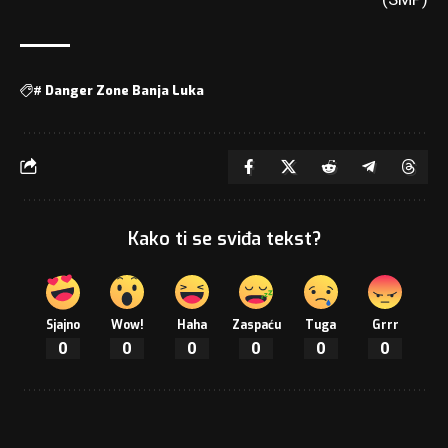
#
Danger Zone Banja Luka
Kako ti se sviđa tekst?
Sjajno
Wow!
Haha
Zaspaću
Tuga
Grrr
0
0
0
0
0
0