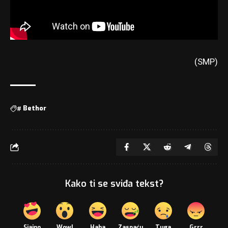
(SMP)
#
Bethor
Kako ti se sviđa tekst?
Sjajno
Wow!
Haha
Zaspaću
Tuga
Grrr