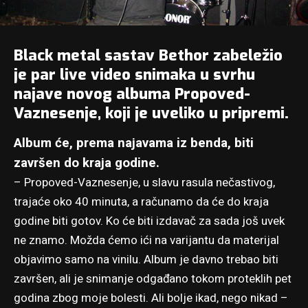
Black metal sastav Bethor zabeležio
je par live video snimaka u svrhu
najave novog albuma Propoved-
Vaznesenje, koji je uveliko u pripremi.
Album će, prema najavama iz benda, biti
završen do kraja godine.
– Propoved-Vaznesenje, u slavu rasula nečastivog,
trajaće oko 40 minuta, a računamo da će do kraja
godine biti gotov. Ko će biti izdavač za sada još uvek
ne znamo. Možda ćemo ići na varijantu da materijal
objavimo samo na vinilu. Album je davno trebao biti
završen, ali je snimanje odgađano tokom proteklih pet
godina zbog moje bolesti. Ali bolje ikad, nego nikad –