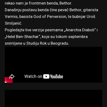
rekao nam je frontmen benda, Bethor.
Današnju postavu benda čine pevač Bethor, gitarista
Vermis, basista God of Perversion, te bubnjar Uroš
Smiljanić.
Pogledajte live verzije pesmama „Anarchia Diaboli“ i
„Helel Ben-Shachar“, koje su tokom septembra
snimljene u Studiju Rok u Beogradu.