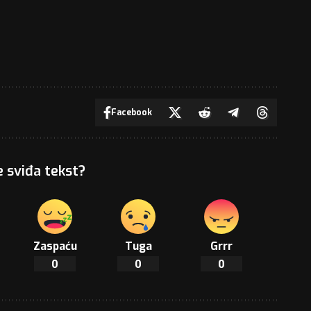
Facebook
e sviđa tekst?
Zaspaću
Tuga
Grrr
0
0
0