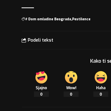
#
Dom omladine Beograda
Pestilence
Podeli tekst
Kako ti s
Sjajno
Wow!
Haha
0
0
0