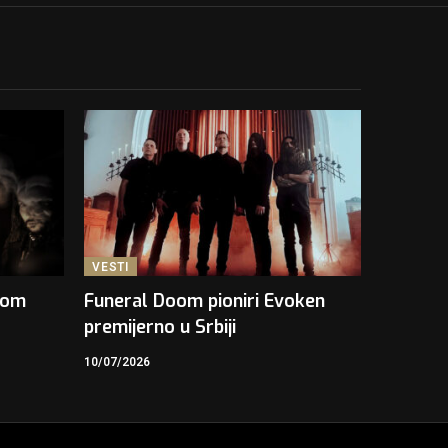
VESTI
kom
Funeral Doom pioniri Evoken
premijerno u Srbiji
10/07/2026