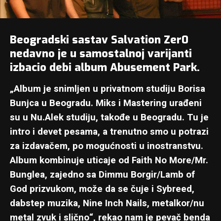
Beogradski sastav Salvation Zer0
nedavno je u samostalnoj varijanti
izbacio debi album Abusement Park.
„Album je snimljen u privatnom studiju Borisa
Bunjca u Beogradu. Miks i Mastering urađeni
su u Nu.Alek studiju, takođe u Beogradu. Tu je
intro i devet pesama, a trenutno smo u potrazi
za izdavačem, po mogućnosti u inostranstvu.
Album kombinuje uticaje od Faith No More/Mr.
Bunglea, zajedno sa Dimmu Borgir/Lamb of
God prizvukom, može da se čuje i Sybreed,
dabstep muzika, Nine Inch Nails, metalkor/nu
metal zvuk i slično“, rekao nam je pevač benda