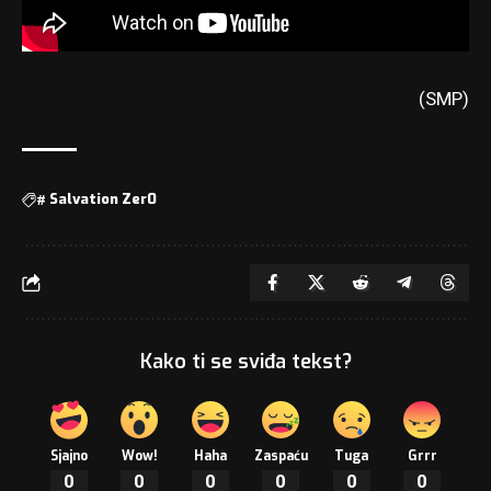
(SMP)
#
Salvation Zer0
Kako ti se sviđa tekst?
Sjajno
Wow!
Haha
Zaspaću
Tuga
Grrr
0
0
0
0
0
0