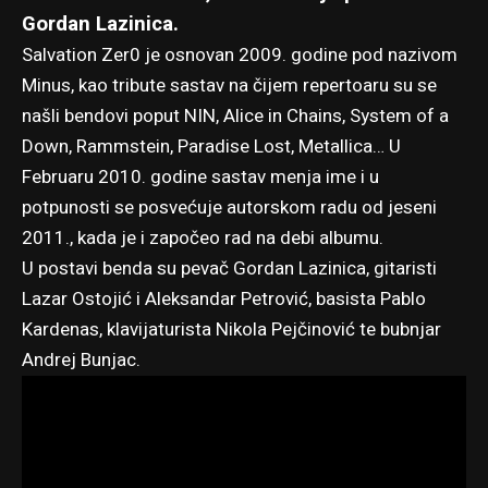
Gordan Lazinica.
Salvation Zer0
je osnovan 2009. godine pod nazivom
Minus, kao tribute sastav na čijem repertoaru su se
našli bendovi poput NIN, Alice in Chains, System of a
Down, Rammstein, Paradise Lost, Metallica… U
Februaru 2010. godine sastav menja ime i u
potpunosti se posvećuje autorskom radu od jeseni
2011., kada je i započeo rad na debi albumu.
U postavi benda su pevač Gordan Lazinica, gitaristi
Lazar Ostojić i Aleksandar Petrović, basista Pablo
Kardenas, klavijaturista Nikola Pejčinović te bubnjar
Andrej Bunjac.