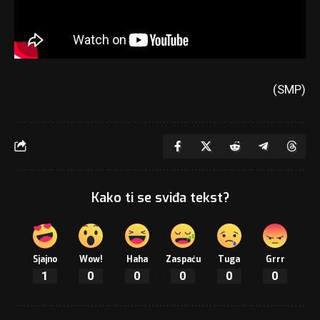
(SMP)
Kako ti se sviđa tekst?
Sjajno
Wow!
Haha
Zaspaću
Tuga
Grrr
1
0
0
0
0
0