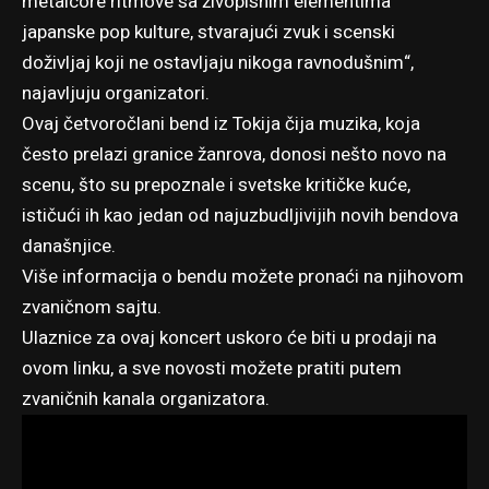
metalcore ritmove sa živopisnim elementima
japanske pop kulture, stvarajući zvuk i scenski
doživljaj koji ne ostavljaju nikoga ravnodušnim“,
najavljuju organizatori.
Ovaj četvoročlani bend iz Tokija čija muzika, koja
često prelazi granice žanrova, donosi nešto novo na
scenu, što su prepoznale i svetske kritičke kuće,
ističući ih kao jedan od najuzbudljivijih novih bendova
današnjice.
Više informacija o bendu možete pronaći na njihovom
zvaničnom sajtu
.
Ulaznice za ovaj koncert uskoro će biti u prodaji
na
ovom linku
, a sve novosti možete pratiti putem
zvaničnih kanala organizatora.