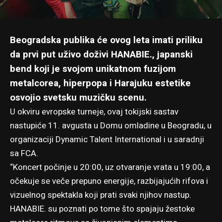
Beogradska publika će ovog leta imati priliku
da prvi put uživo doživi HANABIE., japanski
bend koji je svojom unikatnom fuzijom
metalcorea, hiperpopa i Harajuku estetike
osvojio svetsku muzičku scenu.
U okviru evropske turneje, ovaj tokijski sastav
nastupiće 11. avgusta u Domu omladine u Beogradu, u
organizaciji Dynamic Talent International i u saradnji
sa FCA.
“Koncert počinje u 20:00, uz otvaranje vrata u 19:00, a
očekuje se veče prepuno energije, razbijajućih rifova i
vizuelnog spektakla koji prati svaki njihov nastup.
HANABIE. su poznati po tome što spajaju žestoke