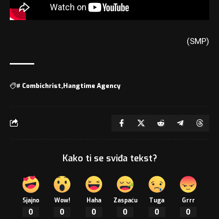
(SMP)
#
Combichrist
Hangtime Agency
Kako ti se sviđa tekst?
Sjajno
Wow!
Haha
Zaspaću
Tuga
Grrr
0
0
0
0
0
0