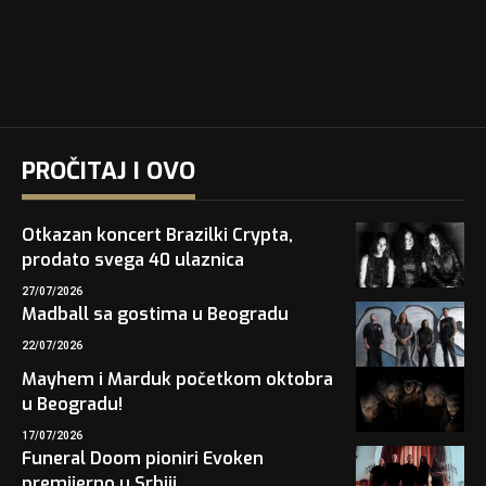
PROČITAJ I OVO
Otkazan koncert Brazilki Crypta,
prodato svega 40 ulaznica
27/07/2026
Madball sa gostima u Beogradu
22/07/2026
Mayhem i Marduk početkom oktobra
u Beogradu!
17/07/2026
Funeral Doom pioniri Evoken
premijerno u Srbiji