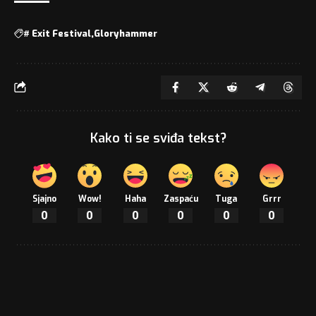
#
Exit Festival
Gloryhammer
Kako ti se sviđa tekst?
Sjajno
Wow!
Haha
Zaspaću
Tuga
Grrr
0
0
0
0
0
0