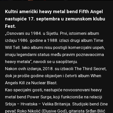
Kultni američki heavy metal bend Fifth Angel
nastupiće 17. septembra u zemunskom klubu
Fest.
„Osnovani su 1984. u Sijetlu. Prvi, istoimeni album
izdaju 1986. godine a 1988. izlazi drugi album Time
Will Tell. Iako albumi nisu postigli komercijalni uspeh,
imaju legendarni status među pravim poznavaocima
heavy metala“, navodi se u saopštenju.
Nakon ovih izdanja, 2018. su izbacili The Third Secret,
dok je prošle godine objavljen i četvrti album When
Angels Kill za Nuclear Blast.
Kao specijalni gosti, nastupiće novoosnovani heavy
metal bend Power Surge, koji funkcioniše na relaciji
Srbija – Hrvatska – Velika Britanija. Studijski bend čine
pevač Roko Nikolić (Elusive God), gitarista Srđan Bilić