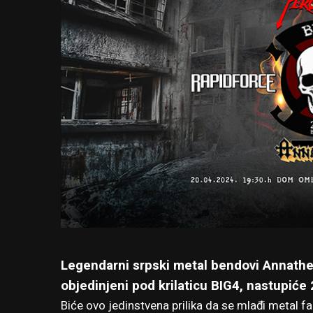
Legendarni srpski metal bendovi Annathem
objedinjeni pod krilaticu BIG4, nastupiće
Biće ovo jedinstvena prilika da se mlađi metal f