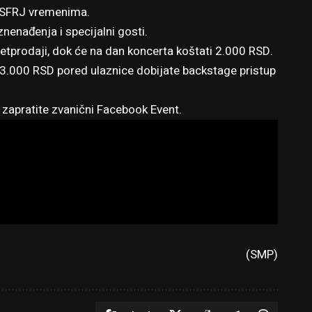
š u SFRJ vremenima.
znenađenja i specijalni gosti.
retprodaji, dok će na dan koncerta koštati 2.000 RSD.
 3.000 RSD pored ulaznice dobijate backstage pristup
 zapratite zvanični
Facebook Event
.
(SMP)