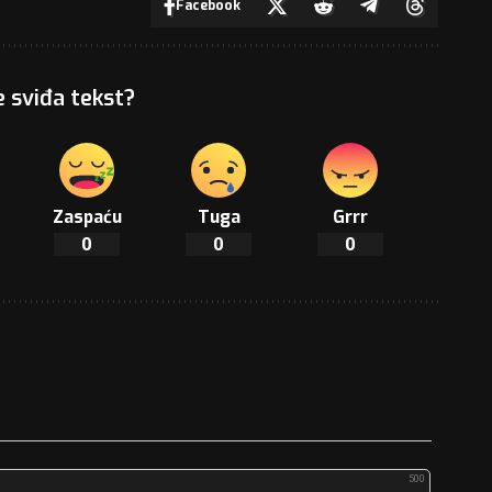
Facebook
e sviđa tekst?
Zaspaću
Tuga
Grrr
0
0
0
500