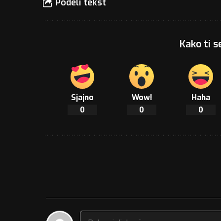
Podeli tekst
Kako ti s
Sjajno
Wow!
Haha
0
0
0