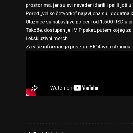
prostorima, jer su svi navedeni žarili i palili jo
Pored „velike četvorke“ najavljena su i dodatna i
Ulaznice su nabavljive po ceni od 1.500 RSD u p
Takođe, dostupan je i VIP paket, putem kojeg za
i ekskluzivni merch.
Za više informacija posetite
BIG4 web stranicu
i