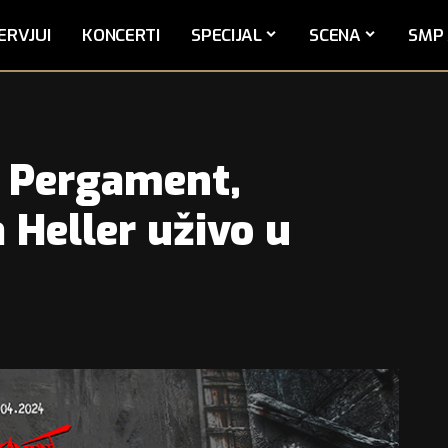
ERVJUI
KONCERTI
SPECIJAL
SCENA
SMP 
 Pergament,
a Heller uživo u