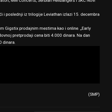
zatori, MM Concerts, Serbian Hellbangers i SKC Novi
i i poslednji iz trilogije Leviathan izlazi 15. decembra
im Gigstix prodajnim mestima kao i online. „Early
dovnoj pretprodaji cena biti 4.000 dinara. Na dan
0 dinara.
(SMP)