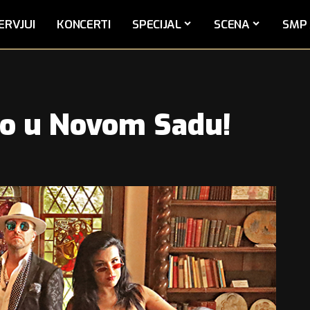
ERVJUI
KONCERTI
SPECIJAL
SCENA
SMP 
no u Novom Sadu!