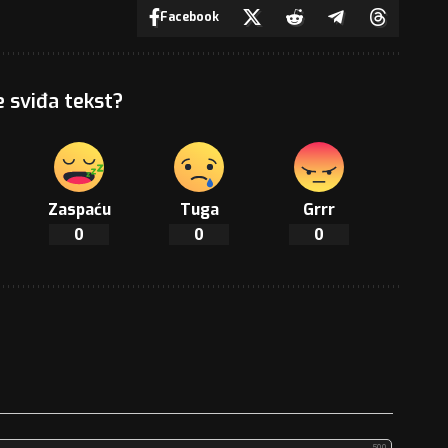
Facebook
e sviđa tekst?
Zaspaću
Tuga
Grrr
0
0
0