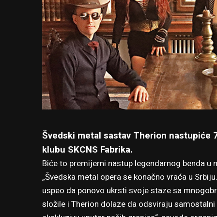
Švedski metal sastav Therion nastupiće 
klubu SKCNS Fabrika.
Biće to premijerni nastup legendarnog benda u
„Švedska metal opera se konačno vraća u Srbiju
uspeo da ponovo ukrsti svoje staze sa mnogob
složile i Therion dolaze da odsviraju samostalni 