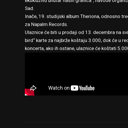
ekskluzivu unutar naših granica“, navode organi
Sad.
Inače, 19. studijski album Theriona, odnosno treć
za Napalm Records.
Ulaznice će biti u prodaji od 13. decembra na sv
bird“ karte za najbrže koštaju 3.000, dok će u re
koncerta, ako ih ostane, ulaznice će koštati 5.00