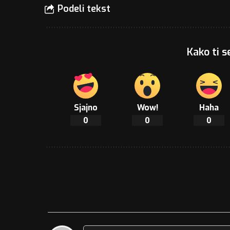
Podeli tekst
Kako ti s
Sjajno
Wow!
Haha
0
0
0