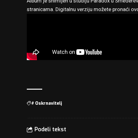
Album je snimljen u studiju Paradox u Smederev
stranicama. Digitalnu verziju možete pronaći
ov
#
Oskrnavitelj
Podeli tekst