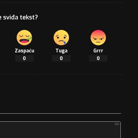
e sviđa tekst?
Zaspaću
Tuga
Grrr
0
0
0
500