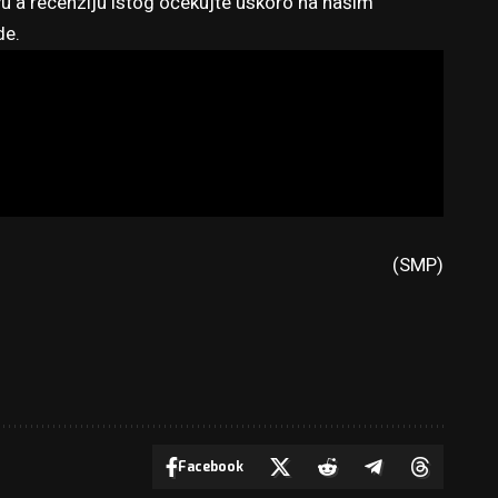
u a recenziju istog očekujte uskoro na našim
de
.
(SMP)
Facebook