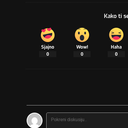
Kako ti s
Sjajno
Wow!
Haha
0
0
0