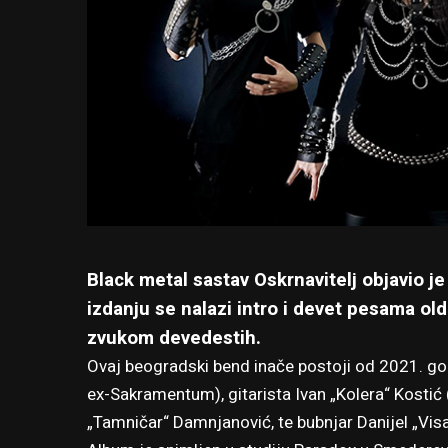
Black metal sastav Oskrnavitelj objavio je
izdanju se nalazi intro i devet pesama old
zvukom devedestih.
Ovaj beogradski bend inače postoji od 2021. god
ex-Sakramentum), gitarista Ivan „Kolera“ Kostić (
„Tamničar“ Damnjanović, te bubnjar Danijel „Visar