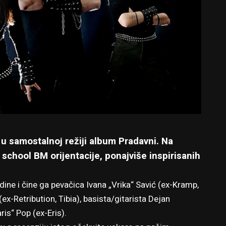
 u samostalnoj režiji album Pradavni. Na
 school BM orijentacije, ponajviše inspirisanih
ine i čine ga pevačica Ivana „Vrika“ Savić (ex-Kramp,
ex-Retribution, Tibia), basista/gitarista Dejan
is“ Pop (ex-Eris).