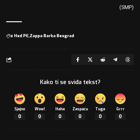
(SMP)
#
Hed PE
Zappa Barka Beograd
Kako ti se sviđa tekst?
Sjajno
Wow!
Haha
Zaspaću
Tuga
Grrr
0
0
0
0
0
0