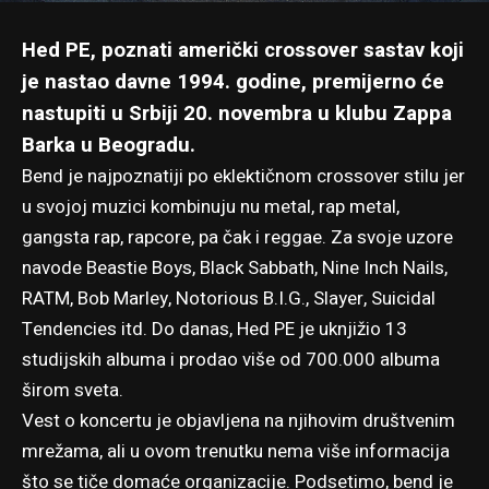
Hed PE, poznati američki crossover sastav koji
je nastao davne 1994. godine, premijerno će
nastupiti u Srbiji 20. novembra u klubu Zappa
Barka u Beogradu.
Bend je najpoznatiji po eklektičnom crossover stilu jer
u svojoj muzici kombinuju nu metal, rap metal,
gangsta rap, rapcore, pa čak i reggae. Za svoje uzore
navode Beastie Boys, Black Sabbath, Nine Inch Nails,
RATM, Bob Marley, Notorious B.I.G., Slayer, Suicidal
Tendencies itd. Do danas, Hed PE je uknjižio 13
studijskih albuma i prodao više od 700.000 albuma
širom sveta.
Vest o koncertu je objavljena na njihovim društvenim
mrežama, ali u ovom trenutku nema više informacija
što se tiče domaće organizacije. Podsetimo, bend je