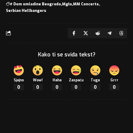
#
Dom omladine Beograda
Mgła
MM Concerts
Serbian Hellbangers
Kako ti se sviđa tekst?
Sjajno
Wow!
Haha
Zaspaću
Tuga
Grrr
0
0
0
0
0
0