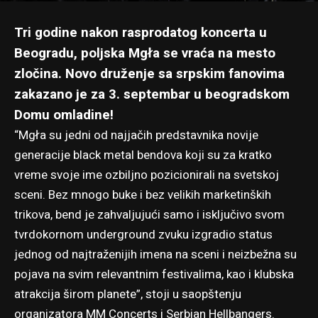
Tri godine
nakon rasprodatog koncerta u
Beogradu
, poljska Mgła se vraća na mesto
zločina. Novo druženje sa srpskim fanovima
zakazano je za 3. septembar u beogradskom
Domu omladine!
“Mgła su jedni od najjačih predstavnika novije
generacije black metal bendova koji su za kratko
vreme svoje ime ozbiljno pozicionirali na svetskoj
sceni. Bez mnogo buke i bez velikih marketinških
trikova, bend je zahvaljujući samo i isključivo svom
tvrdokornom underground zvuku izgradio status
jednog od najtraženijih imena na sceni i neizbežna su
pojava na svim relevantnim festivalima, kao i klubska
atrakcija širom planete”, stoji u saopštenju
organizatora MM Concerts i Serbian Hellbangers.