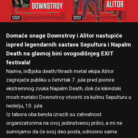
Domaće snage Downstroy i Alitor nastupiće
ispred legendarnih sastava Sepultura i Napalm
Death na glavnoj bini ovogodišnjeg EXIT
festivala!
Naime, inđijska death/thrash metal ekipa Alitor
zagrejaće publiku u četvrtak 7. jula pred pionire
ekstremnog zvuka Napalm Death, dok će kikindski
mosh metalci Downstroy otvoriti za kultnu Sepulturu u
nedelju, 10. jula.
Iz tabora oba benda izrazili su zahvalnost
organizatorima na ovoj jedinstvenoj prilici, a mi ne
sumnjamo da će svoj deo posla, odnosno same