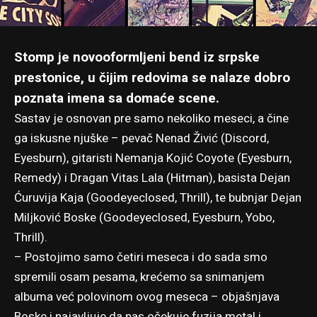
Stomp je novooformljeni bend iz srpske
prestonice, u čijim redovima se nalaze dobro
poznata imena sa domaće scene.
Sastav je osnovan pre samo nekoliko meseci, a čine
ga iskusne njuške – pevač Nenad Živić (Discord,
Eyesburn), gitaristi Nemanja Kojić Coyote (Eyesburn,
Remedy) i Dragan Vitas Lala (Hitman), basista Dejan
Ćuruvija Kaja (Goodeyeclosed, Thrill), te bubnjar Dejan
Miljković Boske (Goodeyeclosed, Eyesburn, Yobo,
Thrill).
– Postojimo samo četiri meseca i do sada smo
spremili osam pesama, krećemo sa snimanjem
albuma već polovinom ovog meseca – objašnjava
Boske i najavljuje da nas očekuje fuzija metal i