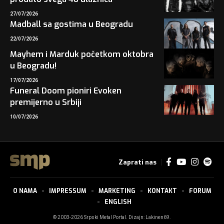
27/07/2026
Madball sa gostima u Beogradu
22/07/2026
Mayhem i Marduk početkom oktobra
u Beogradu!
17/07/2026
Funeral Doom pioniri Evoken
premijerno u Srbiji
10/07/2026
Zaprati nas
O NAMA
IMPRESSUM
MARKETING
KONTAKT
FORUM
ENGLISH
© 2003-2026 Srpski Metal Portal. Dizajn:
Lakinen69
.