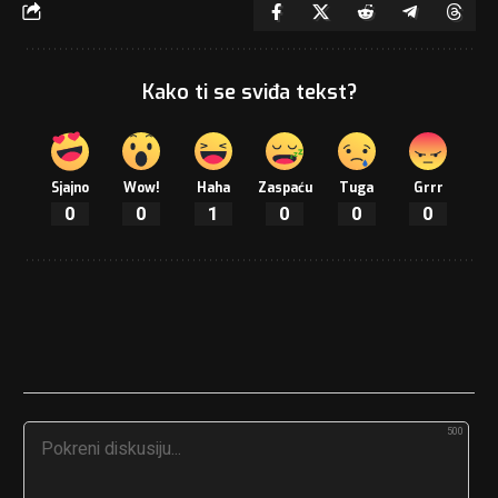
Kako ti se sviđa tekst?
Sjajno
Wow!
Haha
Zaspaću
Tuga
Grrr
0
0
1
0
0
0
500