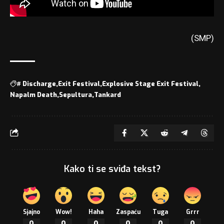
(SMP)
#
Discharge
Exit Festival
Explosive Stage Exit Festival
Napalm Death
Sepultura
Tankard
Kako ti se sviđa tekst?
Sjajno
Wow!
Haha
Zaspaću
Tuga
Grrr
0
0
0
0
0
0