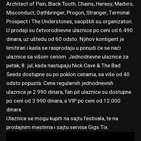
Architect of Pain, Black Tooth, Chains, Heresy, Madvro,
Misconduct, Oathbringer, Progon, Stranger, Terminal
Prospect i The Understones, saopštili su organizatori.
U prodaji su četvorodnevne ulaznice po ceni od 6.490
dinara, uz uštedu od 60 odsto. Njihov kontigent je
limitiran i kada se rasprodaju u ponudi će se naći
ulaznice sa višom cenom. Jednodnevne ulaznice za
petak, 8. jul, kada nastupaju Nick Cave & The Bad
Seeds dostupne su po poklon cenama, sa više od 40
odsto popusta. Cena regularnih jednodnevnih
ulaznica je 2.990 dinara, fan pit ulaznice su dostupne
po ceni od 3.990 dinara, a VIP po ceni od 12.000
dinara.
Ulaznice se mogu kupiti
na sajtu festivala
, te na
prodajnim mestima i sajtu servisa Gigs Tix.