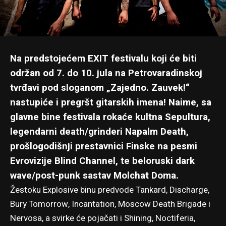
Na predstojećem EXIT festivalu koji će biti
održan od 7. do 10. jula na Petrovaradinskoj
tvrđavi pod sloganom „Zajedno. Zauvek!“
nastupiće i pregršt gitarskih imena! Naime, sa
glavne bine festivala rokaće kultna Sepultura,
legendarni death/grinderi Napalm Death,
prošlogodišnji prestavnici Finske na pesmi
Evrovizije Blind Channel, te beloruski dark
wave/post-punk sastav Molchat Doma.
Žestoku Explosive binu predvode Tankard, Discharge,
Bury Tomorrow, Incantation, Moscow Death Brigade i
Nervosa, a svirke će pojačati i Shining, Noctiferia,