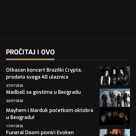
PROČITAJ I OVO
Otkazan koncert Brazilki Crypta,
prodato svega 40 ulaznica
27/07/2026
Madball sa gostima u Beogradu
22/07/2026
Mayhem i Marduk početkom oktobra
u Beogradu!
17/07/2026
Funeral Doom pioniri Evoken