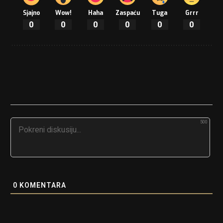
Sjajno
Wow!
Haha
Zaspaću
Tuga
Grrr
0
0
0
0
0
0
500
0
KOMENTARA