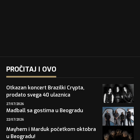
PROČITAJ I OVO
Otkazan koncert Brazilki Crypta,
prodato svega 40 ulaznica
27/07/2026
Madball sa gostima u Beogradu
22/07/2026
Mayhem i Marduk početkom oktobra
u Beogradu!