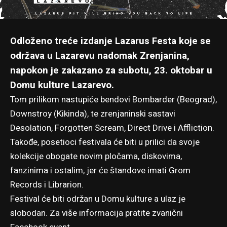
Odloženo treće izdanje Lazarus Festa koje se
održava u Lazarevu nadomak Zrenjanina,
napokon je zakazano za subotu, 23. oktobar u
Domu kulture Lazarevo.
Tom prilikom nastupiće bendovi Bombarder (Beograd),
Downstroy (Kikinda), te zrenjaninski sastavi
Desolation, Forgotten Scream, Direct Drive i Affliction.
Takođe, posetioci festivala će biti u prilici da svoje
kolekcije obogate novim pločama, diskovima,
fanzinima i ostalim, jer će štandove imati Grom
Records i Librarion.
Festival će biti održan u Domu kulture a ulaz je
slobodan. Za više informacija pratite
zvanični