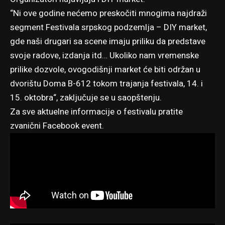
“Ni ove godine nećemo preskočiti mnogima najdraži
segment Festivala srpskog podzemlja – DIY market,
gde naši drugari sa scene imaju priliku da predstave
svoje radove, izdanja itd… Ukoliko nam vremenske
prilike dozvole, ovogodišnji market će biti održan u
dvorištu Doma B-612 tokom trajanja festivala, 14. i
15. oktobra“, zaključuje se u saopštenju.
Za sve aktuelne informacije o festivalu pratite
zvanični Facebook event
.