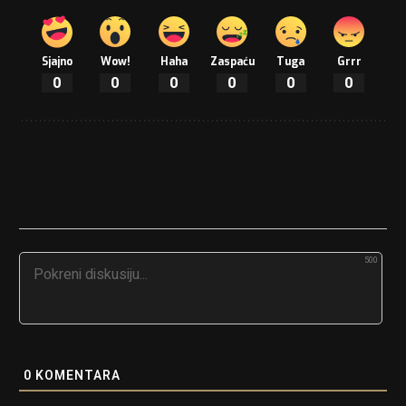
Sjajno
Wow!
Haha
Zaspaću
Tuga
Grrr
0
0
0
0
0
0
500
0
KOMENTARA