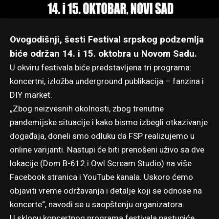
Ovogodišnji, šesti Festival srpskog podzemlja
biće održan 14. i 15. oktobra u Novom Sadu.
U okviru festivala biće predstavljena tri programa:
koncertni, izložba underground publikacija – fanzina i
DIY market.
„Zbog neizvesnih okolnosti, zbog trenutne
pandemijske situacije i kako bismo izbegli otkazivanje
događaja, doneli smo odluku da FSP realizujemo u
online varijanti. Nastupi će biti prenošeni uživo sa dve
lokacije (Dom B-612 i Owl Scream Studio) na više
Facebook stranica i YouTube kanala. Uskoro ćemo
objaviti vreme održavanja i detalje koji se odnose na
koncerte“, navodi se u saopštenju organizatora.
U sklopu koncertnog programa festivala nastupiće