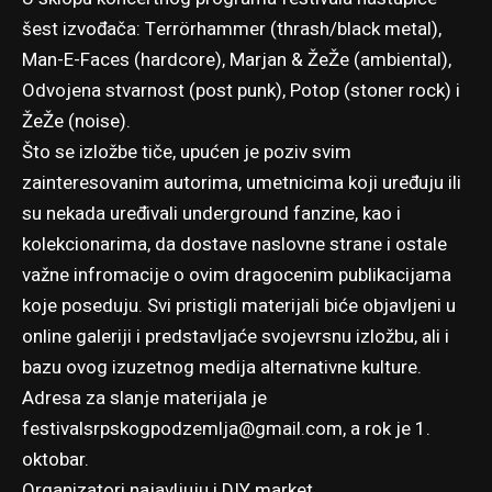
šest izvođača: Terrörhammer (thrash/black metal),
Man-E-Faces (hardcore), Marjan & ŽeŽe (ambiental),
Odvojena stvarnost (post punk), Potop (stoner rock) i
ŽeŽe (noise).
Što se izložbe tiče, upućen je poziv svim
zainteresovanim autorima, umetnicima koji uređuju ili
su nekada uređivali underground fanzine, kao i
kolekcionarima, da dostave naslovne strane i ostale
važne infromacije o ovim dragocenim publikacijama
koje poseduju. Svi pristigli materijali biće objavljeni u
online galeriji i predstavljaće svojevrsnu izložbu, ali i
bazu ovog izuzetnog medija alternativne kulture.
Adresa za slanje materijala je
festivalsrpskogpodzemlja@gmail.com
, a rok je 1.
oktobar.
Organizatori najavljuju i DIY market.