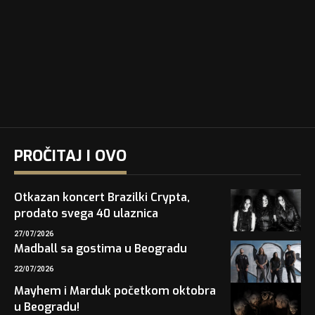
PROČITAJ I OVO
Otkazan koncert Brazilki Crypta,
prodato svega 40 ulaznica
27/07/2026
Madball sa gostima u Beogradu
22/07/2026
Mayhem i Marduk početkom oktobra
u Beogradu!