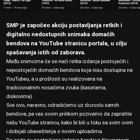
SMP je započeo akciju postavljanja retkih i
digitalno nedostupnih snimaka domaćih
bendova na YouTube stranicu portala, u cilju
spašavanja istih od zaborava.
Među snimcima će se naći retka izdanja postojećih i
nepostojećih domaćih bendova koja nisu dostupna na
YouTubeu, a u prošlosti su realizovana na
tradicionalnim nosačima zvuka (kasetama,
diskovima).
Sve ovo, naravno, odradićemo uz dozvolu samih
bendova, pa vas ovom prilikom pozivamo
da zapratite
našu YouTube stranicu
, kako bi bili u toku sa svim ovim
i dobijali obaveštenja o novim uploadima.