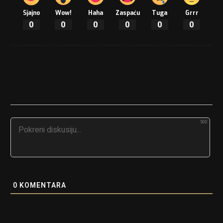
Sjajno
Wow!
Haha
Zaspaću
Tuga
Grrr
0
0
0
0
0
0
500
0
KOMENTARA