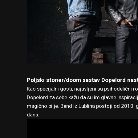
Poljski stoner/doom sastav Dopelord nas
Kao specijalni gosti, najavljeni su psihodelični r
Dopelord za sebe kažu da su im glavne inspiracij
magično bilje. Bend iz Lublina postoji od 2010. g
dana.