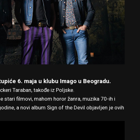
tupiće 6. maja u klubu Imago u Beogradu.
ockeri Taraban, takođe iz Poljske.
e stari filmovi, mahom horor žanra, muzika 70-ih i
odine, a novi album Sign of the Devil objavljen je ovih