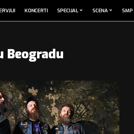
ERVJUI
KONCERTI
SPECIJAL
SCENA
SMP 
 u Beogradu