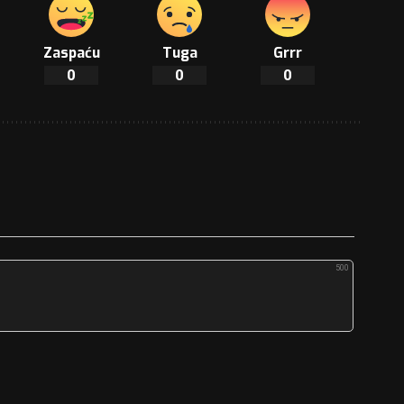
Zaspaću
Tuga
Grrr
0
0
0
500