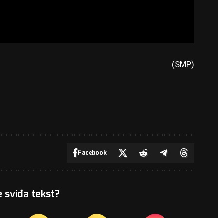
(SMP)
Facebook
e sviđa tekst?