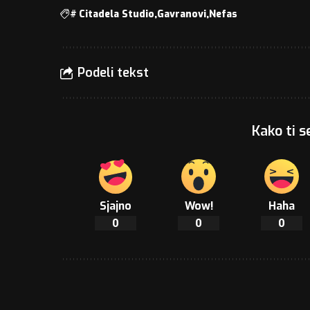
#
Citadela Studio
Gavranovi
Nefas
Podeli tekst
Kako ti s
Sjajno
Wow!
Haha
0
0
0