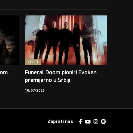
VESTI
kom
Funeral Doom pioniri Evoken
premijerno u Srbiji
10/07/2026
Zaprati nas