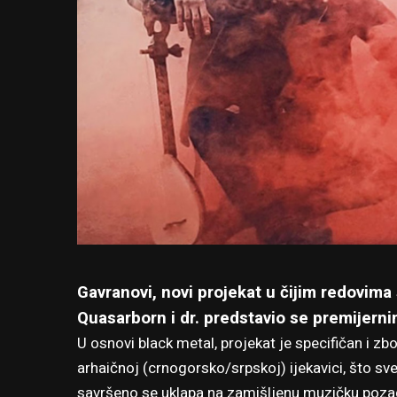
Gavranovi, novi projekat u čijim redovima
Quasarborn i dr. predstavio se premijerni
U osnovi black metal, projekat je specifičan i zb
arhaičnoj (crnogorsko/srpskoj) ijekavici, što sv
savršeno se uklapa na zamišljenu muzičku poza