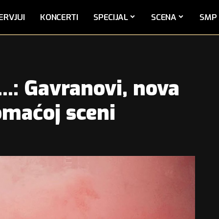
ERVJUI
KONCERTI
SPECIJAL
SCENA
SMP 
e…: Gavranovi, nova
omaćoj sceni