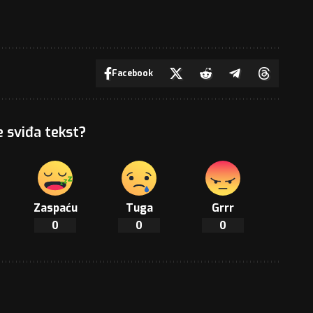
Facebook
e sviđa tekst?
Zaspaću
Tuga
Grrr
0
0
0