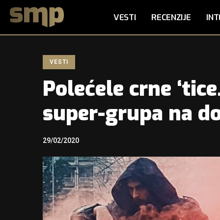
VESTI
RECENZIJE
INT
VESTI
Polećele crne ‘tic
super-grupa na d
29/02/2020