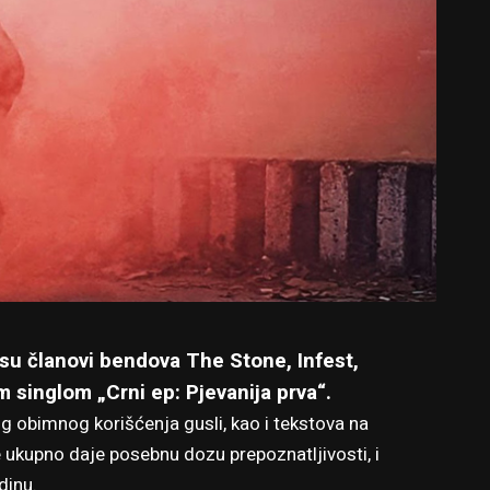
 su članovi bendova The Stone, Infest,
m singlom „Crni ep: Pjevanija prva“.
og obimnog korišćenja gusli, kao i tekstova na
e ukupno daje posebnu dozu prepoznatljivosti, i
dinu.