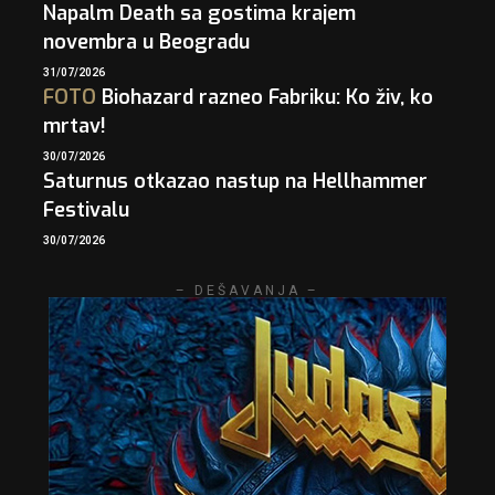
Napalm Death sa gostima krajem
novembra u Beogradu
31/07/2026
FOTO
Biohazard razneo Fabriku: Ko živ, ko
mrtav!
30/07/2026
Saturnus otkazao nastup na Hellhammer
Festivalu
30/07/2026
– DEŠAVANJA –