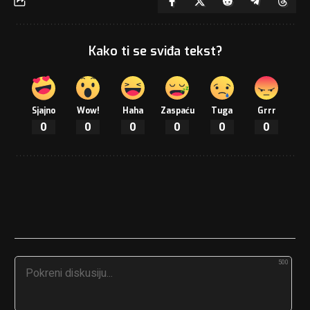
Kako ti se sviđa tekst?
Sjajno
Wow!
Haha
Zaspaću
Tuga
Grrr
0
0
0
0
0
0
500