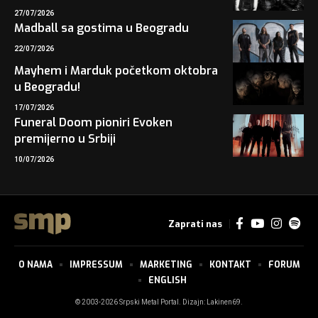
27/07/2026
Madball sa gostima u Beogradu
22/07/2026
Mayhem i Marduk početkom oktobra
u Beogradu!
17/07/2026
Funeral Doom pioniri Evoken
premijerno u Srbiji
10/07/2026
Zaprati nas
O NAMA
IMPRESSUM
MARKETING
KONTAKT
FORUM
ENGLISH
© 2003-2026 Srpski Metal Portal. Dizajn:
Lakinen69
.