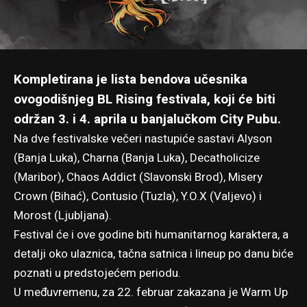
Kompletirana je lista bendova učesnika
ovogodišnjeg BL Rising festivala, koji će biti
održan 3. i 4. aprila u banjalučkom City Pubu.
Na dve festivalske večeri nastupiće sastavi Alyson
(Banja Luka), Charna (Banja Luka), Decatholicize
(Maribor), Chaos Addict (Slavonski Brod), Misery
Crown (Bihać), Contusio (Tuzla), Y.O.X (Valjevo) i
Morost (Ljubljana).
Festival će i ove godine biti humanitarnog karaktera, a
detalji oko ulaznica, tačna satnica i lineup po danu biće
poznati u predstojećem periodu.
U međuvremenu, za 22. februar zakazana je Warm Up