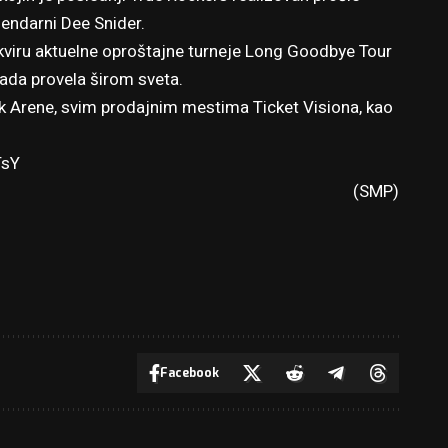
endarni Dee Snider.
kviru aktuelne oproštajne turneje Long Goodbye Tour
sada provela širom sveta.
ark Arene, svim prodajnim mestima Ticket Visiona, kao
TsY
(SMP)
Facebook