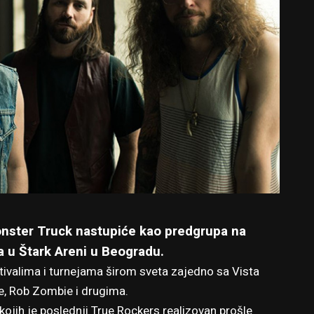
nster Truck nastupiće kao predgrupa na
 u Štark Areni u Beogradu.
tivalima i turnejama širom sveta zajedno sa Vista
ge, Rob Zombie i drugima.
kojih je poslednji True Rockers realizovan prošle