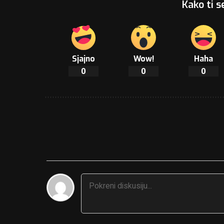
Kako ti s
Sjajno
Wow!
Haha
0
0
0