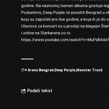
godine. Na naslovnoj numeri albuma gostuje leg
Podsetimo, Deep Purple će posetiti Beograd u o
koju su započeli pre dve godine, a koja ih je do 
Ulaznice za koncert su u prodaji na blagajni Št
i online na
Starkarena.co.rs
.
https://www.youtube.com/watch?v=MuPxB4de
#
Arena Beograd
Deep Purple
Monster Truck
Podeli tekst