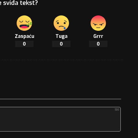
e sviđa tekst?
Zaspaću
Tuga
Grrr
0
0
0
500