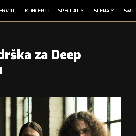
ERVJUI
KONCERTI
SPECIJAL
SCENA
SMP 
drška za Deep
u