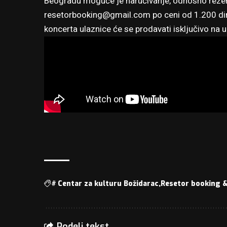
Beogradu moguće je naručivanje, odnosno rezer
resetorbooking@gmail.com
po ceni od 1.200 din
koncerta ulaznice će se prodavati isključivo na 
#
Centar za kulturu Božidarac
Resetor booking 
Podeli tekst