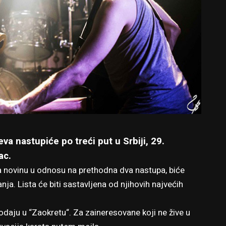
a nastupiće po treći put u Srbiji, 29.
ac.
ja novinu u odnosu na prethodna dva nastupa, biće
a. Lista će biti sastavljena od njihovih najvećih
odaju u “Zaokretu“. Za zaineresovane koji ne žive u