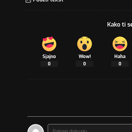
Kako ti s
Sjajno
Wow!
Haha
0
0
0