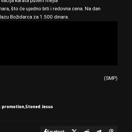
vacija karata putem mejla
ara, što će ujedno biti i redovna cena. Na dan
ulazu Božidarca za 1.500 dinara.
(SMP)
& promotion
Stoned Jesus
Facebook