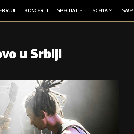
ERVJUI
KONCERTI
SPECIJAL
SCENA
SMP 
vo u Srbiji