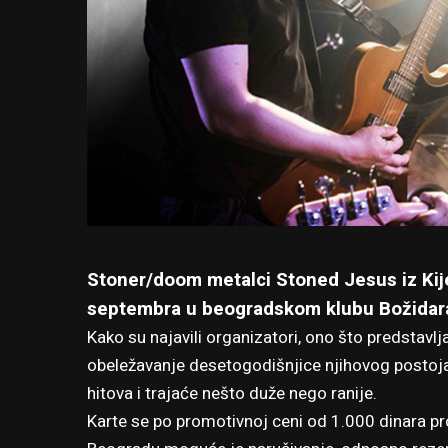
Stoner/doom metalci Stoned Jesus iz Kijev
septembra u beogradskom klubu Božidar
Kako su najavili organizatori, ono što predstavl
obeležavanje desetogodišnjice njihovog postojanj
hitova i trajaće nešto duže nego ranije.
Karte se po promotivnoj ceni od 1.000 dinara pr