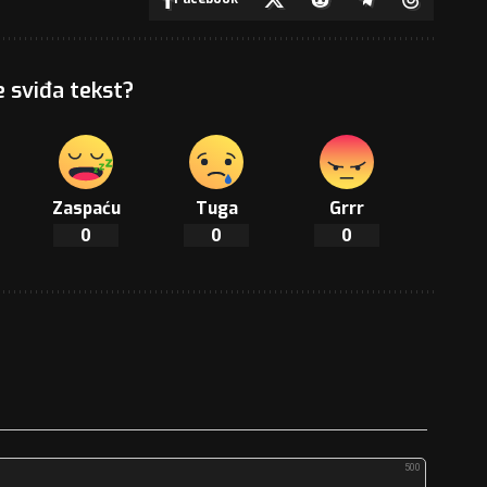
e sviđa tekst?
Zaspaću
Tuga
Grrr
0
0
0
500