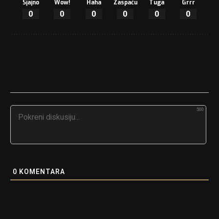
Sjajno
Wow!
Haha
Zaspaću
Tuga
Grrr
0
0
0
0
0
0
500
0
KOMENTARA