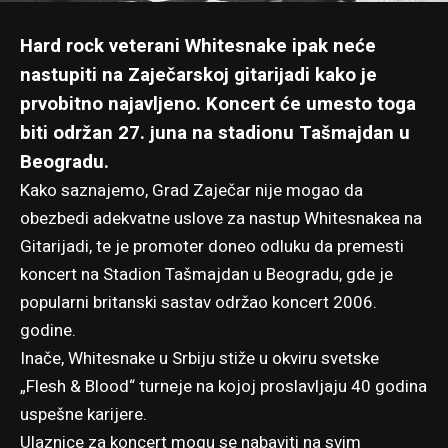
Hard rock veterani Whitesnake ipak neće
nastupiti na Zaječarskoj gitarijadi
kako je
prvobitno najavljeno
. Koncert će umesto toga
biti održan 27. juna na stadionu Tašmajdan u
Beogradu.
Kako saznajemo, Grad Zaječar nije mogao da
obezbedi adekvatne uslove za nastup Whitesnakea na
Gitarijadi, te je promoter doneo odluku da premesti
koncert na Stadion Tašmajdan u Beogradu, gde je
popularni britanski sastav održao koncert 2006.
godine.
Inače, Whitesnake u Srbiju stiže u okviru svetske
„Flesh & Blood“ turneje na kojoj proslavljaju 40 godina
uspešne karijere.
Ulaznice za koncert mogu se nabaviti na svim