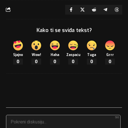
Kako ti se sviđa tekst?
Sjajno
Wow!
Haha
Zaspaću
Tuga
Grrr
0
0
0
0
0
0
500