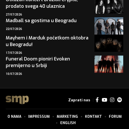
prodato svega 40 ulaznica
27/07/2026
Madball sa gostima u Beogradu
22/07/2026
Mayhem i Marduk početkom oktobra
u Beogradu!
17/07/2026
Funeral Doom pioniri Evoken
premijerno u Srbiji
10/07/2026
Zaprati nas
O NAMA
IMPRESSUM
MARKETING
KONTAKT
FORUM
ENGLISH