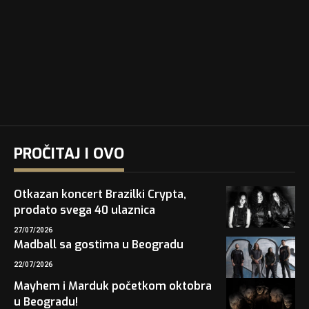
PROČITAJ I OVO
Otkazan koncert Brazilki Crypta,
prodato svega 40 ulaznica
27/07/2026
Madball sa gostima u Beogradu
22/07/2026
Mayhem i Marduk početkom oktobra
u Beogradu!