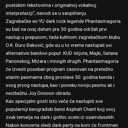
poetskim tekstovima i originalnoj vokalnoj
interpretaciji“, navodi se u saopštenju.
Zagrebačke ex-YU dark rock legende Phantasmagoria
su baš na ovaj datum pre 30 godina održali prvi
nastup u prepunom, tada kultnom zagrebačkom klubu
O.K. Đuro Đaković, gde su u to vreme nastupali svi
alternativni bandovi poput: KUD Idijota, Majki, Satana
Panonskog, Mizara i mnogih drugih. Phantasmagoria
će izvesti poseban program zasnovan na pretežno
starim pesmama zbog proslave 30. godina benda i
svog prvog nastupa, kao i poneku noviju pesmu ali i
neizbežnu Joy Division obradu.
Kao specijalni gosti isto veče će nastupiti sve
popularniji beogradski bend Asphalt Chant koji svoj
zvuk temelje na dark i gothic sceni iz osamdesetih.
Nakon koncerta sledi dark party na kom će frontmen