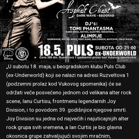
„U subotu 18. maja, u beogradskom klubu Puls Club
(ex-Underworld) koji se nalazi na adresi Ruzveltova 1
(podzemni prolaz kod Vukovog spomenika) će se
održati veče posvećeno jednom od velikana alter rock
scene, Ianu Curtisu, frontmenu legendarnih Joy
Division, i to povodom 39. godišnjice njegove smrti.
Joy Division su jedna od najvećih i najuticajnijih alter
rock grupa svih vremena, a Ian Curtis je bio glavna
okosnica grupe zahvaljujući svojim mračnim,