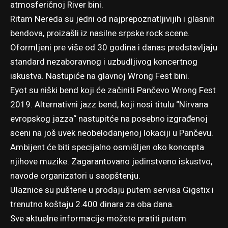
atmosferičnoj River bini.
Ritam Nereda su jedni od najprepoznatljivijih i glasnih
bendova, proizašli iz nasilne srpske rock scene.
Oformljeni pre više od 30 godina i danas predstavljaju
standard nezaboravnog i uzbudljivog koncertnog
iskustva. Nastupiće na glavnoj Wrong Fest bini.
Eyot su niški bend koji će začiniti Pančevo Wrong Fest
2019. Alternativni jazz bend, koji nosi titulu “Nirvana
evropskog jazza“ nastupitće na posebno izgrađenoj
sceni na još uvek neobelodanjenoj lokaciji u Pančevu.
Ambijent će biti specijalno osmišljen oko koncepta
njihove muzike. Zagarantovano jedinstveno iskustvo,
navode organizatori u saopštenju.
Ulaznice su puštene u prodaju putem
servisa Gigstix
i
trenutno koštaju 2.400 dinara za oba dana.
Sve aktuelne informacije možete pratiti putem