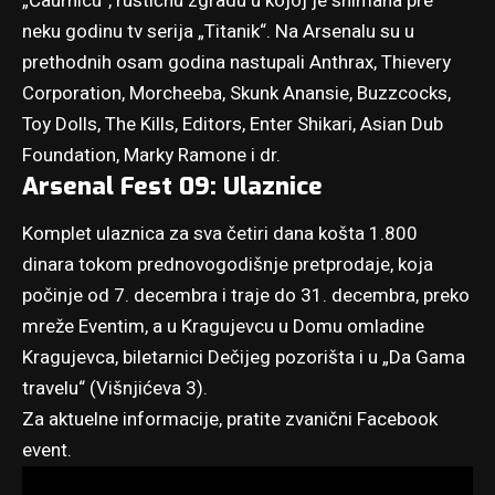
„Čaurnicu“, rustičnu zgradu u kojoj je snimana pre
neku godinu tv serija „Titanik“. Na Arsenalu su u
prethodnih osam godina nastupali Anthrax, Thievery
Corporation, Morcheeba, Skunk Anansie, Buzzcocks,
Toy Dolls, The Kills, Editors, Enter Shikari, Asian Dub
Foundation, Marky Ramone i dr.
Arsenal Fest 09: Ulaznice
Komplet ulaznica za sva četiri dana košta 1.800
dinara tokom prednovogodišnje pretprodaje, koja
počinje od 7. decembra i traje do 31. decembra, preko
mreže Eventim, a u Kragujevcu u Domu omladine
Kragujevca, biletarnici Dečijeg pozorišta i u „Da Gama
travelu“ (Višnjićeva 3).
Za aktuelne informacije, pratite
zvanični Facebook
event
.