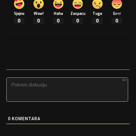
Sjajno
Wow!
Haha
Zaspaću
Tuga
Grrr
0
0
0
0
0
0
500
0
KOMENTARA