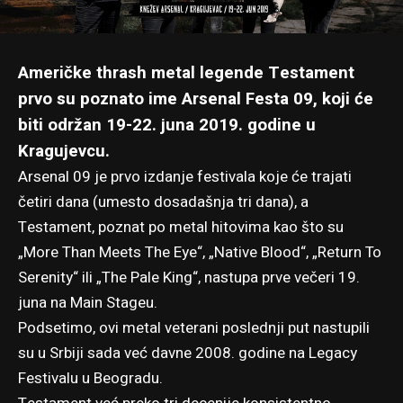
Američke thrash metal legende Testament
prvo su poznato ime Arsenal Festa 09, koji će
biti održan 19-22. juna 2019. godine u
Kragujevcu.
Arsenal 09 je prvo izdanje festivala koje će trajati
četiri dana (umesto dosadašnja tri dana), a
Testament, poznat po metal hitovima kao što su
„More Than Meets The Eye“, „Native Blood“, „Return To
Serenity“ ili „The Pale King“, nastupa prve večeri 19.
juna na Main Stageu.
Podsetimo, ovi metal veterani poslednji put nastupili
su u Srbiji sada već davne 2008. godine na Legacy
Festivalu u Beogradu.