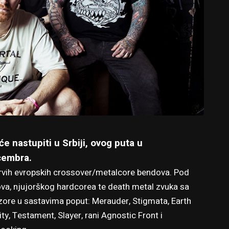
 nastupiti u Srbiji, ovog puta u
cembra.
prvih evropskih crossover/metalcore bendova. Pod
va, njujorškog hardcorea te death metal zvuka sa
uzore u sastavima poput: Merauder, Stigmata, Earth
ity, Testament, Slayer, rani Agnostic Front i