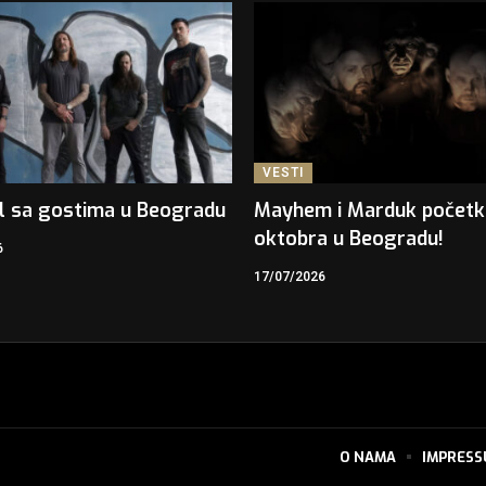
VESTI
l sa gostima u Beogradu
Mayhem i Marduk počet
oktobra u Beogradu!
6
17/07/2026
O NAMA
IMPRES