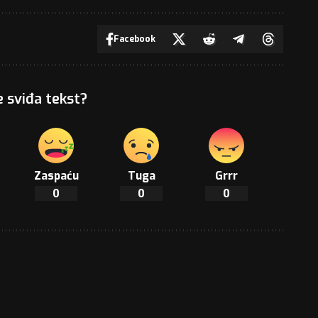
Facebook
e sviđa tekst?
Zaspaću
Tuga
Grrr
0
0
0