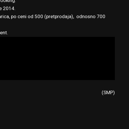
ooking.
je 2014.
karica, po ceni od 500 (pretprodaja), odnosno 700
vent
.
(SMP)