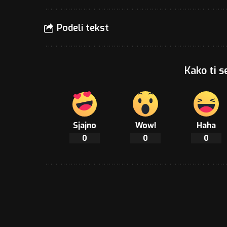
Podeli tekst
Kako ti s
Sjajno
Wow!
Haha
0
0
0