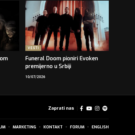
VESTI
kom
Funeral Doom pioniri Evoken
premijerno u Srbiji
10/07/2026
Zaprati nas
SUM
MARKETING
KONTAKT
FORUM
ENGLISH