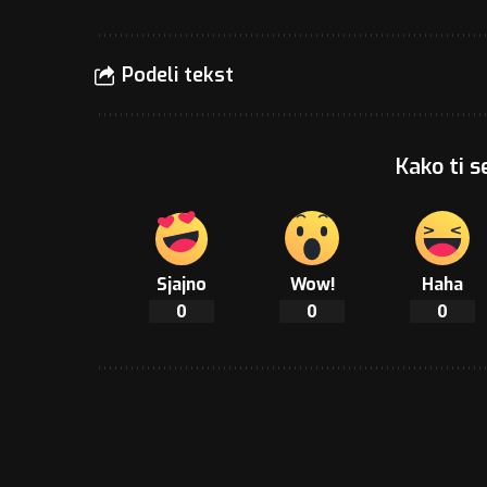
Podeli tekst
Kako ti s
Sjajno
Wow!
Haha
0
0
0