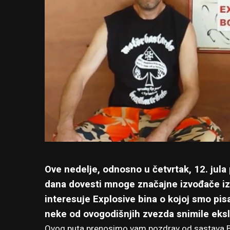
Ove nedelje, odnosno u četvrtak, 12. jula p
dana dovesti mnoge značajne izvođače iz 
interesuje Explosive bina o kojoj smo pisa
neke od ovogodišnjih zvezda snimile eksl
Ovog puta prenosimo vam pozdrav od sastava B