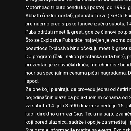
Motörhead tribute bendu koji postoji od 1996. g
Abbath (ex-Immortal), gitarista Torve (ex-Old F
premijerno pred srpske fanove izaći u subotu, 14
Pubu održati meet & greet, gde će članovi potpisi
Što se Explosive Puba tiče, najavljen je veoma z
posetioce Explosive bine očekuju meet & greet s
DJ program (čak i nakon prestanka rada bine), p
prezentacije izdavačkih kuća, merchandise bendo
hour sa specijalnim cenama pića i nagradama. De
ispod.
Za one koji planiraju da provedu jednu od četiri n
pojedinačnih ulaznica po aktuelnim cenama od 2.9
za subotu 14. jul i 3.590 dinara za nedelju 15. ju
kao i direktno u mreži Gigs Tix, a na sajtu zvaničn
koji pored ulaznica, sadrže i opcije za smeštaj i 
Sve ostale informacije pratite
na eventu Explosi