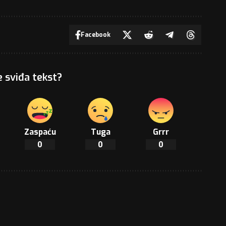
Facebook
e sviđa tekst?
Zaspaću
Tuga
Grrr
0
0
0