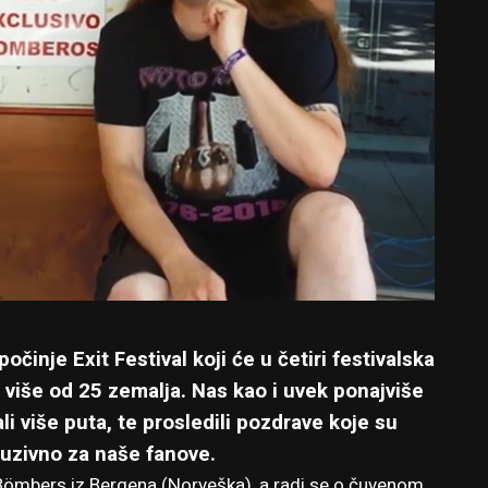
očinje Exit Festival koji će u četiri festivalska
više od 25 zemalja. Nas kao i uvek ponajviše
li više puta, te prosledili pozdrave koje su
uzivno za naše fanove.
ömbers iz Bergena (Norveška), a radi se o čuvenom