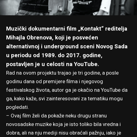
Muzički dokumentarni film „
Kontakt
“ reditelja
Mihajla Obrenova, koji je posvećen
alternativnoj i underground sceni Novog Sada
u periodu od 1989. do 2017. godine,
postavljen je u celosti na YouTube.
Rad na ovom projektu trajao je tri godine, a posle
godinu dana od premijere filma i njegovog
festivalskog života, autor ga je okačio na YouTube da
ga, kako kaže, svi zainteresovani za tematiku mogu
pogledati.
– Ovaj film želi da pokaže neku drugu stranu
novosadske muzike koja je isto toliko bila vredna i
dobra, ali na nju mediji nisu obraćali pažnju, iako je