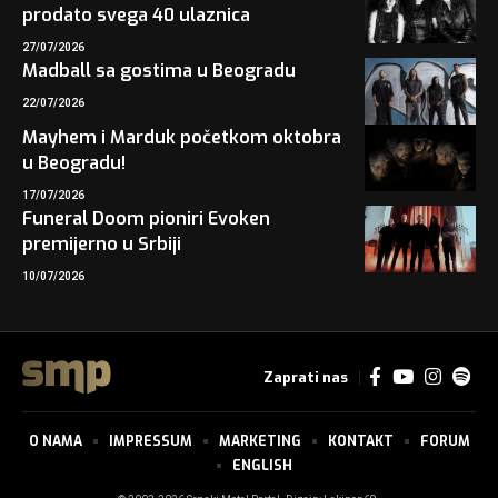
prodato svega 40 ulaznica
27/07/2026
Madball sa gostima u Beogradu
22/07/2026
Mayhem i Marduk početkom oktobra
u Beogradu!
17/07/2026
Funeral Doom pioniri Evoken
premijerno u Srbiji
10/07/2026
Zaprati nas
O NAMA
IMPRESSUM
MARKETING
KONTAKT
FORUM
ENGLISH