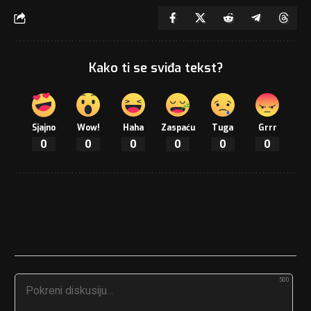
Kako ti se sviđa tekst?
Sjajno
Wow!
Haha
Zaspaću
Tuga
Grrr
0
0
0
0
0
0
500