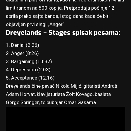
limitiranom na 500 kopija. Pretprodaja počinje 12.
aprila
preko sajta benda
, istog dana kada će biti
objavljen prvi singl „Anger“.
Dreyelands – Stages spisak pesama:
1. Denial (2:26)
2. Anger (8:26)
3. Bargaining (10:32)
4. Depression (2:03)
5. Acceptance (12:16)
Dreyelands čine pevač Nikola Mijić, gitaristi Andraš
Adam Horvat, klavijaturista Žolt Kovago, basista
Gerge Springer, te bubnjar Omar Gasama.