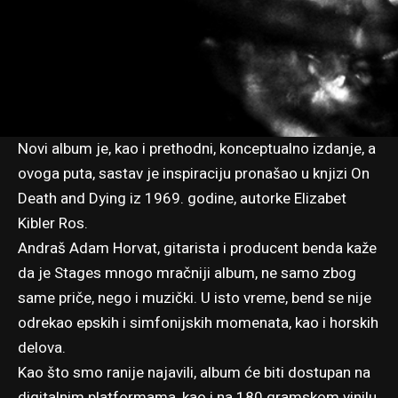
Novi album je, kao i prethodni, konceptualno izdanje, a
ovoga puta, sastav je inspiraciju pronašao u knjizi On
Death and Dying iz 1969. godine, autorke Elizabet
Kibler Ros.
Andraš Adam Horvat, gitarista i producent benda kaže
da je Stages mnogo mračniji album, ne samo zbog
same priče, nego i muzički. U isto vreme, bend se nije
odrekao epskih i simfonijskih momenata, kao i horskih
delova.
Kao što smo
ranije najavili
, album će biti dostupan na
digitalnim platformama, kao i na 180 gramskom vinilu