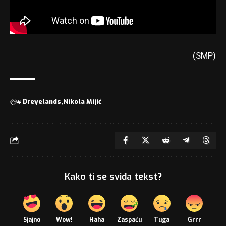
(SMP)
#
Dreyelands
Nikola Mijić
Kako ti se sviđa tekst?
Sjajno
Wow!
Haha
Zaspaću
Tuga
Grrr