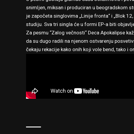
snimljen, miksan i produciran u beogradskom studi
je započeta singlovima „Linije fronta“ i „Blok 1
studiju. Sva tri singla će u formi EP-a biti objav
Za pesmu “Zalog večnosti“ Deca Apokalipse kažu 
da su dugo radili na njenom ostvarenju posveti
čekaju rekacije kako onih koji vole bend, tako i on