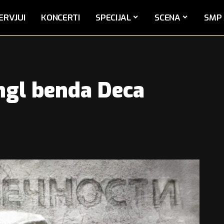
ERVJUI
KONCERTI
SPECIJAL
SCENA
SMP 
ingl benda Deca