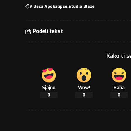
#
Deca Apokalipse
Studio Blaze
Podeli tekst
Kako ti s
Sjajno
Wow!
Haha
0
0
0