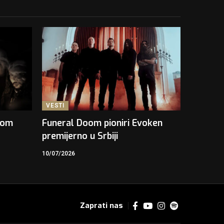
VESTI
kom
Funeral Doom pioniri Evoken
premijerno u Srbiji
10/07/2026
Zaprati nas