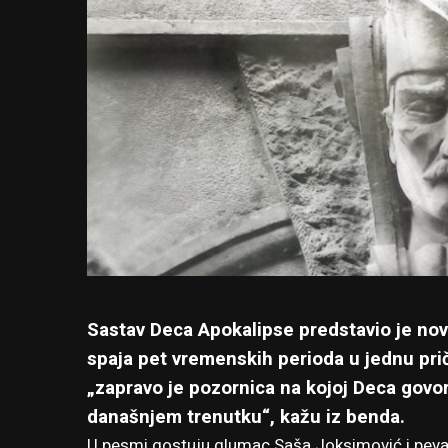
Sastav Deca Apokalipse predstavio je no
spaja pet vremenskih perioda u jednu pri
„zapravo je pozornica na kojoj Deca govo
današnjem trenutku“, kažu iz benda.
U pesmi gostuju glumac Saša Joksimović i pevač 