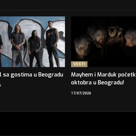
VESTI
l sa gostima u Beogradu
Mayhem i Marduk počet
oktobra u Beogradu!
6
17/07/2026