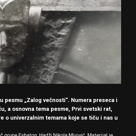
vu pesmu „Zalog večnosti“. Numera preseca i
ču, a osnovna tema pesme, Prvi svetski rat,
re o univerzalnim temama koje se tiču i nas u
grupe Eshaton, Hadži Nikola Mijović. Materijal je