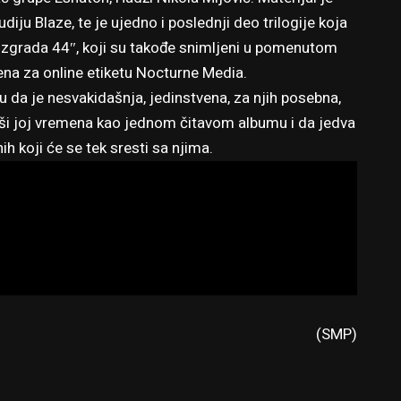
ju Blaze, te je ujedno i poslednji deo trilogije koja
2, zgrada 44″, koji su takođe snimljeni u pomenutom
ljena za online etiketu Nocturne Media.
da je nesvakidašnja, jedinstvena, za njih posebna,
vši joj vremena kao jednom čitavom albumu i da jedva
ih koji će se tek sresti sa njima.
(SMP)