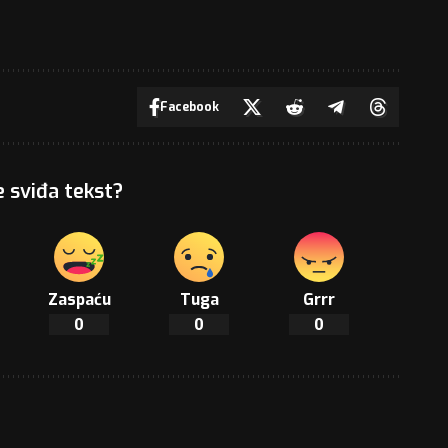
Facebook
e sviđa tekst?
Zaspaću
Tuga
Grrr
0
0
0