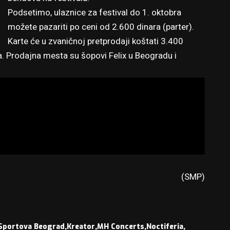
Podsetimo, ulaznice za festival do 1. oktobra
možete pazariti po ceni od 2.600 dinara (parter).
Karte će u zvaničnoj pretprodaji koštati 3.400
a. Prodajna mesta su šopovi Felix u Beogradu i
(SMP)
 Sportova Beograd
Kreator
MH Concerts
Noctiferia