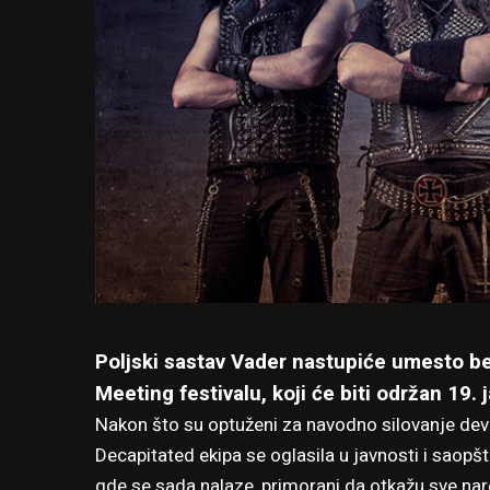
Poljski sastav Vader nastupiće umesto 
Meeting festivalu
, koji će biti održan 19
Nakon što su optuženi za navodno silovanje dev
Decapitated ekipa se oglasila u javnosti i saopšt
gde se sada nalaze, primorani da otkažu sve na