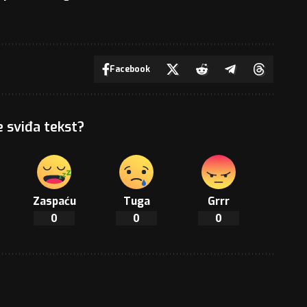
Facebook
e sviđa tekst?
Zaspaću
Tuga
Grrr
0
0
0