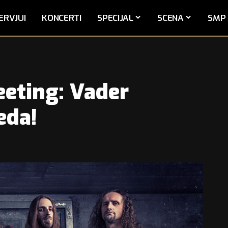
ERVJUI
KONCERTI
SPECIJAL
SCENA
SMP 
eting: Vader
eda!