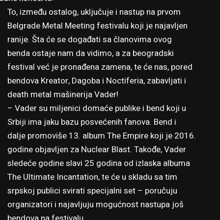
To, između ostalog, uključuje i nastup na prvom
Belgrade Metal Meeting festivalu koji je najavljen
ranije. Šta će se događati sa članovima ovog
benda ostaje nam da vidimo, a za beogradski
festival već je pronađena zamena, te će nas, pored
bendova Kreator, Dagoba i Noctiferia, zabavljati i
death metal mašinerija Vader!
– Vader su miljenici domaće publike i bend koji u
Srbiji ima jaku bazu posvećenih fanova. Bend i
dalje promoviše 13. album The Empire koji je 2016.
godine objavljen za Nuclear Blast. Takođe, Vader
sledeće godine slavi 25 godina od izlaska albuma
The Ultimate Incantation, te će u skladu sa tim
srpskoj publici svirati specijalni set – poručuju
organizatori i najavljuju mogućnost nastupa još
bendova na festivalu.