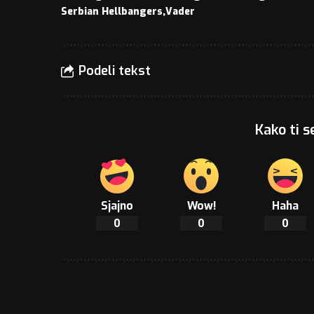
Serbian Hellbangers
Vader
Podeli tekst
Kako ti s
Sjajno
Wow!
Haha
0
0
0