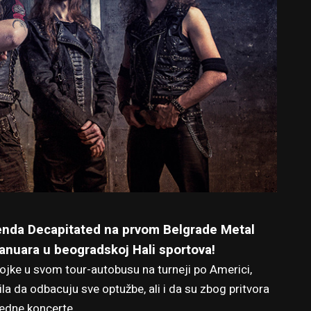
benda Decapitated
na prvom Belgrade Metal
. januara u beogradskoj Hali sportova!
ojke u svom tour-autobusu na turneji po Americi,
ila da odbacuju sve optužbe, ali i da su zbog pritvora
redne koncerte.