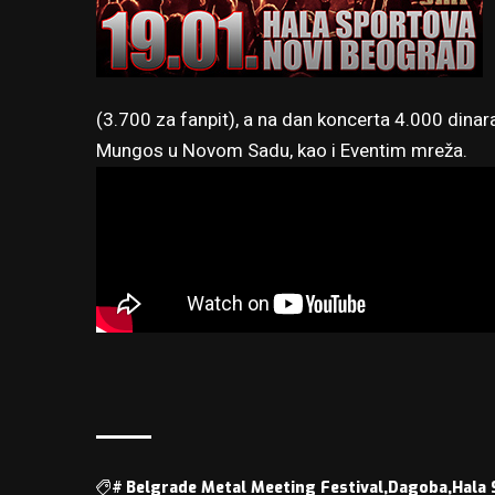
(3.700 za fanpit), a na dan koncerta 4.000 dinar
Mungos u Novom Sadu, kao i Eventim mreža.
#
Belgrade Metal Meeting Festival
Dagoba
Hala