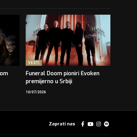
VESTI
kom
Funeral Doom pioniri Evoken
premijerno u Srbiji
10/07/2026
Zaprati nas