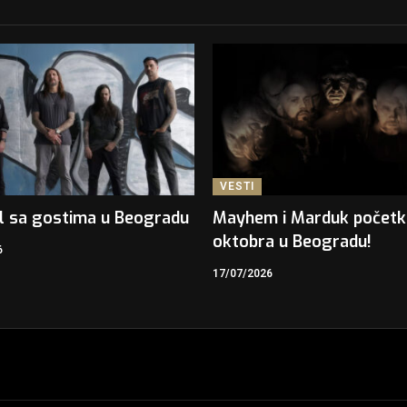
VESTI
l sa gostima u Beogradu
Mayhem i Marduk počet
oktobra u Beogradu!
6
17/07/2026