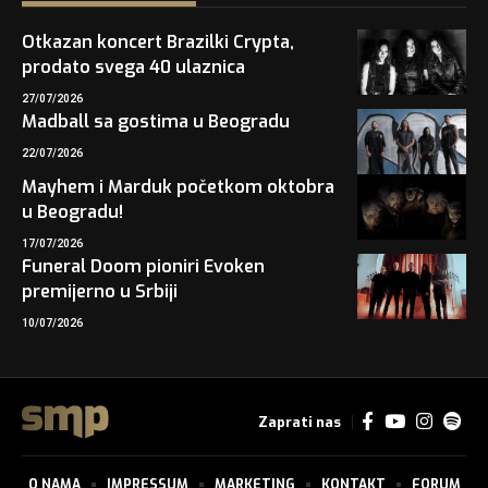
Otkazan koncert Brazilki Crypta,
prodato svega 40 ulaznica
27/07/2026
Madball sa gostima u Beogradu
22/07/2026
Mayhem i Marduk početkom oktobra
u Beogradu!
17/07/2026
Funeral Doom pioniri Evoken
premijerno u Srbiji
10/07/2026
Zaprati nas
O NAMA
IMPRESSUM
MARKETING
KONTAKT
FORUM