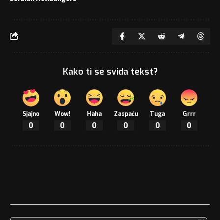
Kako ti se sviđa tekst?
Sjajno
Wow!
Haha
Zaspaću
Tuga
Grrr
0
0
0
0
0
0