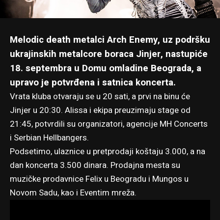
Melodic death metalci Arch Enemy, uz podršku
ukrajinskih metalcore boraca Jinjer,
nastupiće
18. septembra u Domu omladine Beograda
, a
upravo je potvrđena i satnica koncerta.
Vrata kluba otvaraju se u 20 sati, a prvi na binu će
Jinjer u 20:30. Alissa i ekipa preuzimaju stage od
21:45, potvrdili su organizatori, agencije MH Concerts
i Serbian Hellbangers.
Podsetimo, ulaznice u pretprodaji koštaju 3.000, a na
dan koncerta 3.500 dinara. Prodajna mesta su
muzičke prodavnice Felix u Beogradu i Mungos u
Novom Sadu, kao i Eventim mreža.