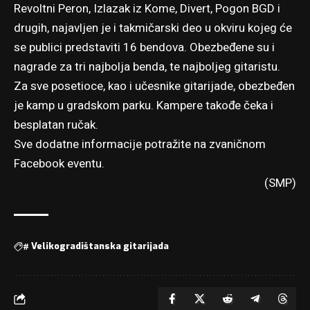
Revoltni Peron, Izlazak iz Kome, Divert, Pogon BGD i
drugih, najavljen je i takmičarski deo u okviru kojeg će
se publici predstaviti 16 bendova. Obezbeđene su i
nagrade za tri najbolja benda, te najboljeg gitaristu.
Za sve posetioce, kao i učesnike gitarijade, obezbeđen
je kamp u gradskom parku. Kampere takođe čeka i
besplatan ručak.
Sve dodatne informacije potražite na
zvaničnom
Facebook eventu
.
(SMP)
#
Velikogradištanska gitarijada