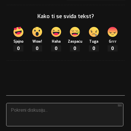
Kako ti se sviđa tekst?
Sjajno
Wow!
Haha
Zaspaću
Tuga
Grrr
0
0
0
0
0
0
500