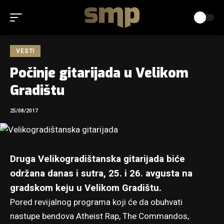
VESTI
Počinje gitarijada u Velikom
Gradištu
25/08/2017
Druga Velikogradištanska gitarijada biće
održana danas i sutra, 25. i 26. avgusta na
gradskom keju u Velikom Gradištu.
Pored revijalnog programa koji će da obuhvati
nastupe bendova Atheist Rap, The Commandos,