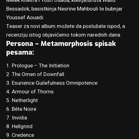
Melek Khelifa i Yosri Ouada, klavijaturista Walid
Bessadok, basistkinja Nesrine Mahbouli te bubnjar
Youssef Aouadi.
Teaser za novi album možete da poslušate ispod, a
recenziju istog objavićemo tokom narednih dana.
Persona – Metamorphosis spisak
pesama:
1. Prologue – The Initiation
2. The Omen of Downfall
3. Esurience Guilefulness Omnipotence
4. Armour of Thorns
5. Netherlight
6. Bête Noire
7. Invidia
8. Hellgrind
9. Credence