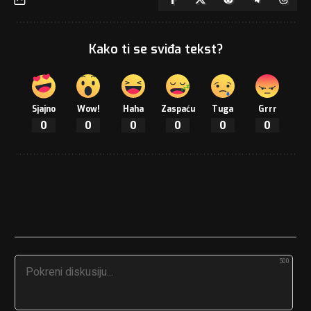
Kako ti se sviđa tekst?
Sjajno
Wow!
Haha
Zaspaću
Tuga
Grrr
0
0
0
0
0
0
500