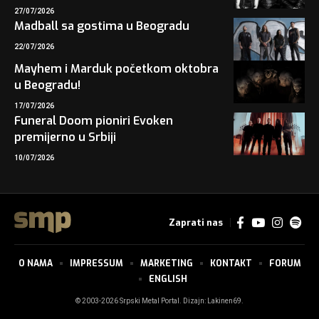
27/07/2026
Madball sa gostima u Beogradu
22/07/2026
Mayhem i Marduk početkom oktobra
u Beogradu!
17/07/2026
Funeral Doom pioniri Evoken
premijerno u Srbiji
10/07/2026
Zaprati nas
O NAMA
IMPRESSUM
MARKETING
KONTAKT
FORUM
ENGLISH
© 2003-2026 Srpski Metal Portal. Dizajn:
Lakinen69
.