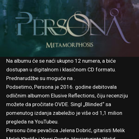
Na albumu će se naći ukupno 12 numera, a biće
dostupan u digitalnom i klasičnom CD formatu.
Prednarudžbe su moguće na .
Podsetimo, Persona je 2016. godine debitovala
odličnim albumom Elusive Reflections, čiju recenziju
možete da pročitate
OVDE
. Singl „
Blinded
“ sa
pomenutog izdanja zabeležio je više od 1,1 milion
pregleda na YouTubeu.
Personu čine pevačica Jelena Dobrić, gitaristi Melik