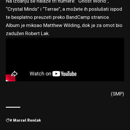
Na izdanju se nalaze tri numere: “Ghost World”,
“Crystal Minds” i “Terrae”, a možete ih poslušati ispod
te besplatno preuzeti preko
BandCamp stranice
.
Album je miksao Matthew Wilding, dok je za omot bio
zadužen Robert Lak.
(SMP)
#
Marcel Rončak