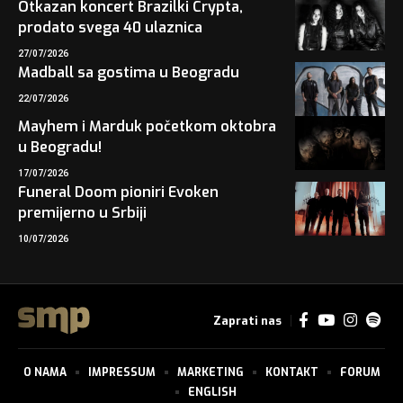
Otkazan koncert Brazilki Crypta,
prodato svega 40 ulaznica
27/07/2026
Madball sa gostima u Beogradu
22/07/2026
Mayhem i Marduk početkom oktobra
u Beogradu!
17/07/2026
Funeral Doom pioniri Evoken
premijerno u Srbiji
10/07/2026
Zaprati nas
O NAMA
IMPRESSUM
MARKETING
KONTAKT
FORUM
ENGLISH