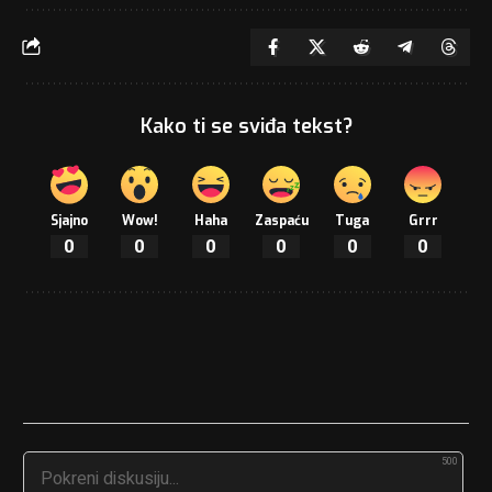
Kako ti se sviđa tekst?
Sjajno
Wow!
Haha
Zaspaću
Tuga
Grrr
0
0
0
0
0
0
500