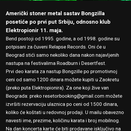
Američki stoner metal sastav Bongzilla
posetiće po prvi put Srbiju, odnosno klub
Elektropionir 11. maja.
Bend postoji od 1995. godine, a od 1998. godine su
potpisani za čuveni Relapse Records. Oni će u
Beograd stići samo nekoliko dana nakon najavljenih
nastupa na festivalima Roadburn i Desertfest.
Prvi deo karata za nastup Bongzille po promotivnoj
ceni od samo 1200 dinara možete kupiti u Zaokretu
(preko puta Elektropionira). Za one koji žive van
Beograda: preko
resetorbooking@gmail.com
možete
izvršiti rezervaciju ulaznica po ceni od 1500 dinara,
koliko će koštati u redovnoj prodaji. U mailu obavezno
navesti ime, prezime, količinu karata i broj mobilnog.
Na dan koncerta karte će biti prodavane isključivo na