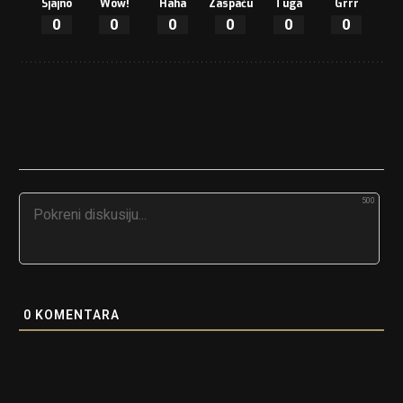
Sjajno
Wow!
Haha
Zaspaću
Tuga
Grrr
0
0
0
0
0
0
500
0
KOMENTARA