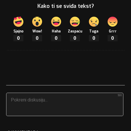
Kako ti se sviđa tekst?
Sjajno
Wow!
Haha
Zaspaću
Tuga
Grrr
0
0
0
0
0
0
500