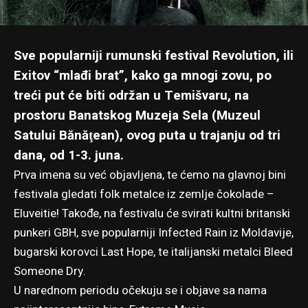
Sve popularniji rumunski festival Revolution, ili
Exitov “mlađi brat”, kako ga mnogi zovu, po
treći put će biti održan u Temišvaru, na
prostoru Banatskog Muzeja Sela (Muzeul
Satului Bănăţean), ovog puta u trajanju od tri
dana, od 1-3. juna.
Prva imena su već objavljena, te ćemo na glavnoj bini
festivala gledati folk metalce iz zemlje čokolade –
Eluveitie! Takođe, na festivalu će svirati kultni britanski
punkeri GBH, sve popularniji Infected Rain iz Moldavije,
bugarski korovci Last Hope, te italijanski metalci Bleed
Someone Dry.
U narednom periodu očekuju se i objave sa nama