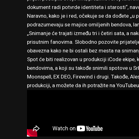
dokument radi potvrde identiteta i starosti“, na
Naravno, kako je i red, očekuje se da dođete „u 
podrazumevaju se majice omiljenih bendova, lan
„Snimanje će trajati između tri i četiri sata, a n
prisutnim fanovima. Slobodno pozovite prijatelj
obavezna kako ne bi ostali bez mesta na snimanju
Spot će biti realizovan u produkciji
iCode ekipe
,
bendovima, a koji su takođe snimili spotove u S
Moonspell, EX DEO, Firewind i drugi. Takođe, Al
produkciji, a možete da ih potražite na YouTubeu