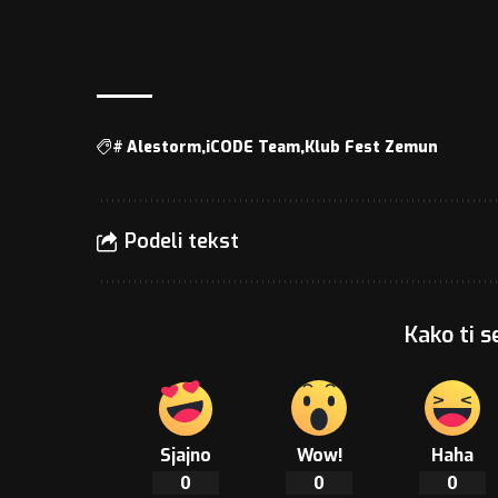
#
Alestorm
iCODE Team
Klub Fest Zemun
Podeli tekst
Kako ti s
Sjajno
Wow!
Haha
0
0
0