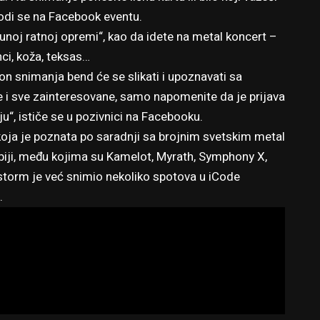
vodi se
na Facebook eventu
.
punoj ratnoj opremi“, kao da idete na metal koncert –
ci, koža, teksas…
akon snimanja bend će se slikati i upoznavati sa
e i sve zainteresovane, samo napomenite da je prijava
“, ističe se u pozivnici na Facebooku.
 koja je poznata po saradnji sa brojnim svetskim metal
rbiji, među kojima su Kamelot, Myrath, Symphony X,
estorm je već snimio nekoliko spotova u iCode
.