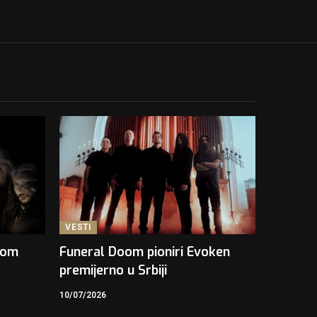
VESTI
kom
Funeral Doom pioniri Evoken
premijerno u Srbiji
10/07/2026