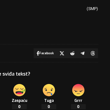
(SMP)
Facebook
e sviđa tekst?
Zaspaću
Tuga
Grrr
0
0
0