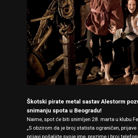
Škotski pirate metal sastav Alestorm poz
snimanju spota u Beogradu!
Naime, spot će biti snimljen 28. marta u klubu 
„S obzirom da je broj statista ograničen, prijav
prijavi pošaljite svoje ime, prezime i broj telefon