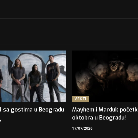
VESTI
l sa gostima u Beogradu
Mayhem i Marduk počet
oktobra u Beogradu!
6
17/07/2026