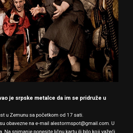
vao je srpske metalce da im se pridruže u
Fest u Zemunu sa početkom od 17 sati.
e su obavezne na e-mail
alestormspot@gmail.com
. U
a. Na snimanje ponesite ličnu kartu ili bilo koji važeći