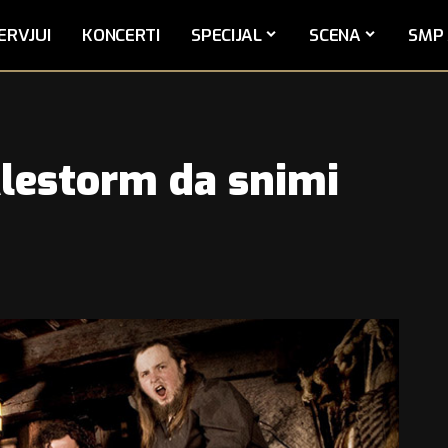
ERVJUI
KONCERTI
SPECIJAL
SCENA
SMP 
lestorm da snimi