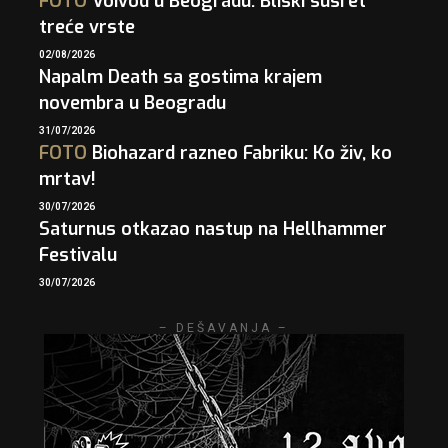
FOTO
Voivod u Beogradu: Bliski susret
treće vrste
02/08/2026
Napalm Death sa gostima krajem
novembra u Beogradu
31/07/2026
FOTO
Biohazard razneo Fabriku: Ko živ, ko
mrtav!
30/07/2026
Saturnus otkazao nastup na Hellhammer
Festivalu
30/07/2026
– DEŠAVANJA –