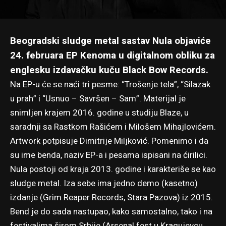
Beogradski sludge metal sastav Nula objaviće
24. februara EP Kenoma u digitalnom obliku za
englesku izdavačku kuču Black Bow Records.
Na EP-u će se naći tri pesme: “Trošenje tela”, “Silazak
u prah” i “Usnuo – Savršen – Sam”. Materijal je
snimljen krajem 2016. godine u studiju Blaze, u
saradnji sa Rastkom Rašićem i Milošem Mihajlovićem.
Artwork potpisuje Dimitrije Miljković. Pomenimo i da
su ime benda, naziv EP-a i pesama ispisani na ćirilici.
Nula postoji od kraja 2013. godine i karakteriše se kao
sludge metal. Iza sebe ima jedno demo (kasetno)
izdanje (Grim Reaper Records, Stara Pazova) iz 2015.
Bend je do sada nastupao, kako samostalno, tako i na
festivalima širom Srbije (Arsenal fest u Kragujevcu,