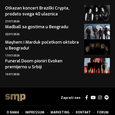
Otkazan koncert Brazilki Crypta,
prodato svega 40 ulaznica
27/07/2026
Madball sa gostima u Beogradu
22/07/2026
Mayhem i Marduk početkom oktobra
u Beogradu!
17/07/2026
Funeral Doom pioniri Evoken
premijerno u Srbiji
10/07/2026
Zaprati nas
O NAMA
IMPRESSUM
MARKETING
KONTAKT
FORUM