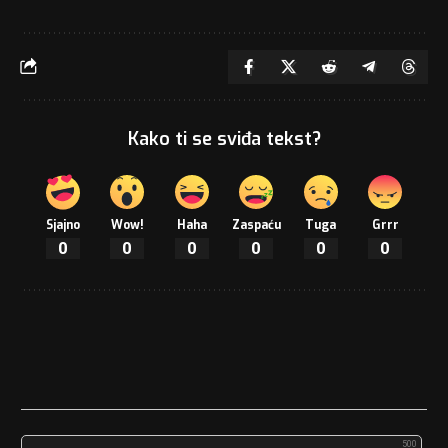
Kako ti se sviđa tekst?
Sjajno
Wow!
Haha
Zaspaću
Tuga
Grrr
0
0
0
0
0
0
500