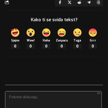
Kako ti se sviđa tekst?
Sjajno
Wow!
Haha
Zaspaću
Tuga
Grrr
0
0
0
0
0
0
500