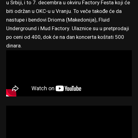
u Srbiji, i to 7. decembra u okviru Factory Festa koji će
biti održan u OKC-u u Vranju. To veče takođe će da
nastupe i bendovi Drioma (Makedonija), Fluid
Underground i Mud Factory. Ulaznice su u pretprodaji
po ceni od 400, dok će na dan koncerta koštati 500
dinara.