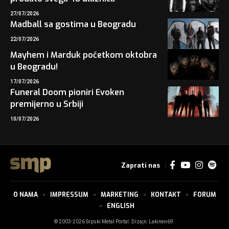
27/07/2026
Madball sa gostima u Beogradu
22/07/2026
Mayhem i Marduk početkom oktobra
u Beogradu!
17/07/2026
Funeral Doom pioniri Evoken
premijerno u Srbiji
10/07/2026
Zaprati nas
O NAMA
IMPRESSUM
MARKETING
KONTAKT
FORUM
ENGLISH
© 2003-2026 Srpski Metal Portal. Dizajn:
Lakinen69
.