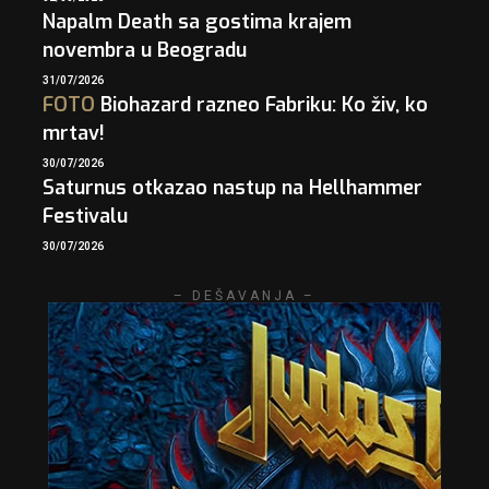
Napalm Death sa gostima krajem
novembra u Beogradu
31/07/2026
FOTO
Biohazard razneo Fabriku: Ko živ, ko
mrtav!
30/07/2026
Saturnus otkazao nastup na Hellhammer
Festivalu
30/07/2026
– DEŠAVANJA –