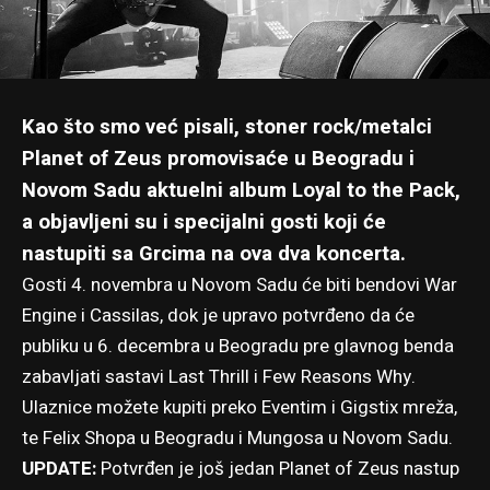
Kao što smo već pisali
, stoner rock/metalci
Planet of Zeus promovisaće u Beogradu i
Novom Sadu aktuelni album Loyal to the Pack,
a objavljeni su i specijalni gosti koji će
nastupiti sa Grcima na ova dva koncerta.
Gosti 4. novembra u Novom Sadu će biti bendovi War
Engine i Cassilas, dok je upravo potvrđeno da će
publiku u 6. decembra u Beogradu pre glavnog benda
zabavljati sastavi Last Thrill i Few Reasons Why.
Ulaznice možete kupiti preko Eventim i Gigstix mreža,
te Felix Shopa u Beogradu i Mungosa u Novom Sadu.
UPDATE:
Potvrđen je još jedan Planet of Zeus nastup