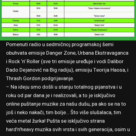
Pomenuti radio u sedmičnoj programskoj šemi
obuhvata emisije Danger Zone, Urbana Ekstravaganca
i Rock ‘n’ Roller (sve tri emisije uređuje i vodi Dalibor
Dado Dejanović na Big radiju), emisiju Teorija Haosa, i
Thrash Gordon podgrijavanje.
– Na ideju smo došli u stanju totalnog pijanstva i u
roku od par dana je i realizovali, a to je isključivo
online puštanje muzike za našu dušu, pa ako se na to
još i neko nakači, tim bolje… Što više slušalaca, tim
veća metal žurka! Pušta se isključivo strana
hard’n’heavy muzika svih vrsta i svih generacija, osim u