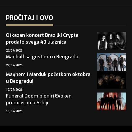
PROČITAJ I OVO
Otkazan koncert Brazilki Crypta,
prodato svega 40 ulaznica
27/07/2026
Madball sa gostima u Beogradu
22/07/2026
Mayhem i Marduk početkom oktobra
u Beogradu!
17/07/2026
Funeral Doom pioniri Evoken
premijerno u Srbiji
10/07/2026