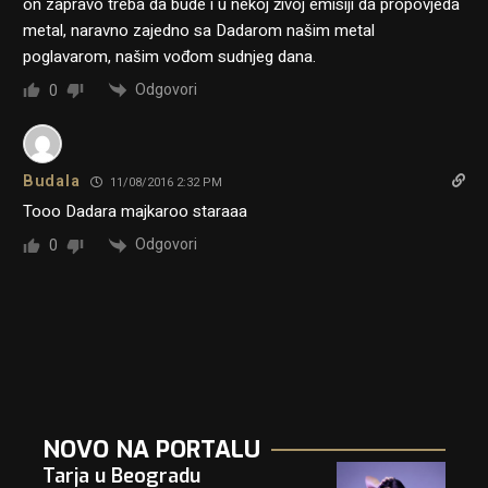
on zapravo treba da bude i u nekoj živoj emisiji da propovjeda
metal, naravno zajedno sa Dadarom našim metal
poglavarom, našim vođom sudnjeg dana.
Odgovori
0
Budala
11/08/2016 2:32 PM
Tooo Dadara majkaroo staraaa
Odgovori
0
NOVO NA PORTALU
Tarja u Beogradu