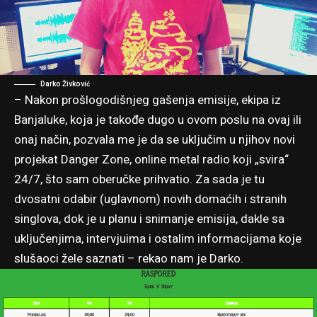
Darko Živković
– Nakon prošlogodišnjeg gašenja emisije, ekipa iz
Banjaluke, koja je takođe dugo u ovom poslu na ovaj ili
onaj način, pozvala me je da se uključim u njihov novi
projekat Danger Zone, online metal radio koji „svira“
24/7, što sam oberučke prihvatio. Za sada je tu
dvosatni odabir (uglavnom) novih domaćih i stranih
singlova, dok je u planu i snimanje emisija, dakle sa
uključenjima, intervjuima i ostalim informacijama koje
slušaoci žele saznati – rekao nam je Darko.