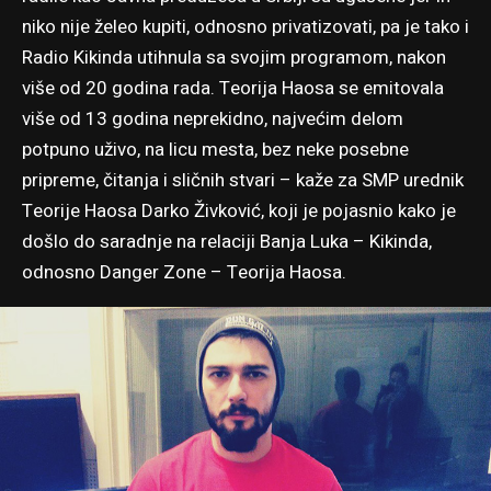
niko nije želeo kupiti, odnosno privatizovati, pa je tako i
Radio Kikinda utihnula sa svojim programom, nakon
više od 20 godina rada. Teorija Haosa se emitovala
više od 13 godina neprekidno, najvećim delom
potpuno uživo, na licu mesta, bez neke posebne
pripreme, čitanja i sličnih stvari – kaže za SMP urednik
Teorije Haosa
Darko Živković
, koji je pojasnio kako je
došlo do saradnje na relaciji Banja Luka – Kikinda,
odnosno Danger Zone – Teorija Haosa.