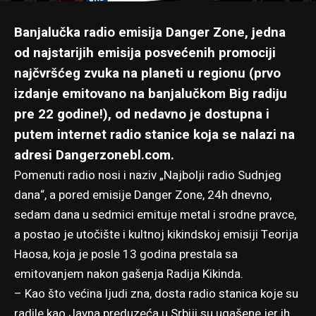
Banjalučka radio emisija Danger Zone, jedna
od najstarijih emisija posvećenih promociji
najčvršćeg zvuka na planeti u regionu (prvo
izdanje emitovano na banjalučkom Big radiju
pre 22 godine!), od nedavno je dostupna i
putem internet radio stanice koja se nalazi na
adresi
Dangerzonebl.com
.
Pomenuti radio nosi i naziv „Najbolji radio Sudnjeg
dana“, a pored emisije Danger Zone, 24h dnevno,
sedam dana u sedmici emituje metal i srodne pravce,
a postao je utočište i kultnoj kikindskoj emisiji Teorija
Haosa, koja je posle 13 godina
prestala sa
emitovanjem nakon gašenja Radija Kikinda
.
– Kao što većina ljudi zna, dosta radio stanica koje su
radile kao Javna preduzeća u Srbiji su ugašene jer ih