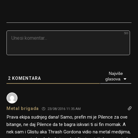
500
Najviše
2
KOMENTARA
glasova
Metal brigada
23/08/2016 11:35 AM
Prava ekipa sudnjeg dana! Samo, prefin mi je Pilence za ove
bitange, ne daj Pilence da te bagra iskvari ti si fin momak. A
nek sam i Glistu aka Thrash Gordona vidio na metal medijima,