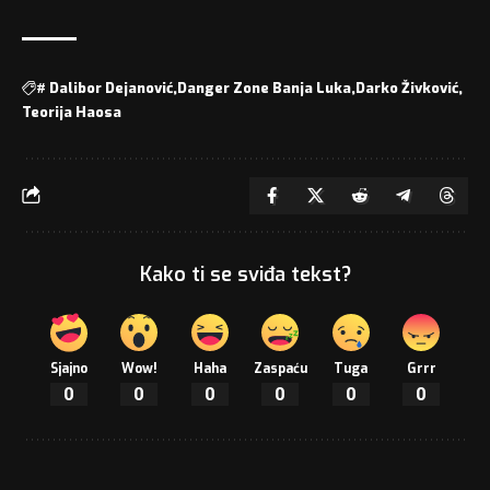
#
Dalibor Dejanović
Danger Zone Banja Luka
Darko Živković
Teorija Haosa
Kako ti se sviđa tekst?
Sjajno
Wow!
Haha
Zaspaću
Tuga
Grrr
0
0
0
0
0
0