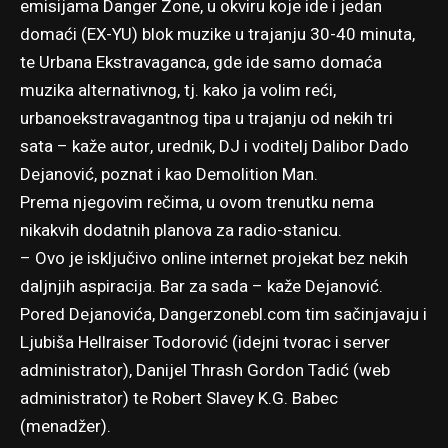
emisijama Danger Zone, u okviru koje ide i jedan
domaći (EX-YU) blok muzike u trajanju 30-40 minuta,
te Urbana Ekstravaganca, gde ide samo domaća
muzika alternativnog, tj. kako ja volim reći,
urbanoekstravagantnog tipa u trajanju od nekih tri
sata – kaže autor, urednik, DJ i voditelj Dalibor Dado
Dejanović, poznat i kao Demolition Man.
Prema njegovim rečima, u ovom trenutku nema
nikakvih dodatnih planova za radio-stanicu.
– Ovo je isključivo online internet projekat bez nekih
daljnjih aspiracija. Bar za sada – kaže Dejanović.
Pored Dejanovića, Dangerzonebl.com tim sačinjavaju i
Ljubiša Hellraiser Todorović (idejni tvorac i server
administrator), Danijel Thrash Gordon Tadić (web
administrator) te Robert Slavey K.G. Babec
(menadžer).