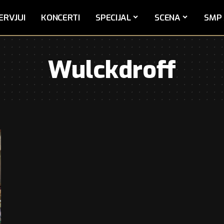
ERVJUI
KONCERTI
SPECIJAL
SCENA
SMP 
Wulckdroff