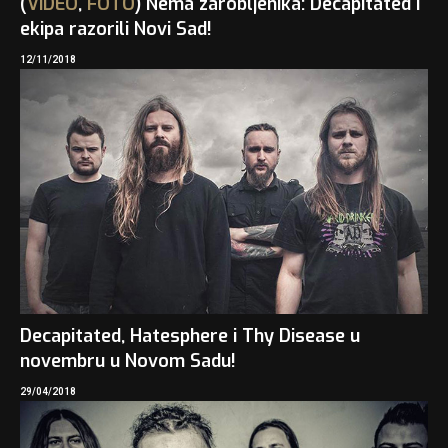
(
VIDEO
,
FOTO
) Nema zarobljenika: Decapitated i
ekipa razorili Novi Sad!
12/11/2018
Decapitated, Hatesphere i Thy Disease u
novembru u Novom Sadu!
29/04/2018