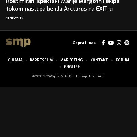
Kostimirani spektakl Marije Margoth i ekipe
tokom nastupa benda Arcturus na EXIT-u
28/06/2019
Zaprati nas
O NAMA
IMPRESSUM
MARKETING
KONTAKT
FORUM
ENGLISH
© 2003-2026 Srpski Metal Portal. Dizajn:
Lakinen69
.