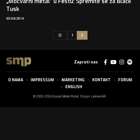
„Močvarni metal“ u Festu: Spremite se za Black
Tusk
05/04/2014
1
2
Zaprati nas
O NAMA
IMPRESSUM
MARKETING
KONTAKT
FORUM
ENGLISH
© 2003-2026 Srpski Metal Portal. Dizajn:
Lakinen69
.